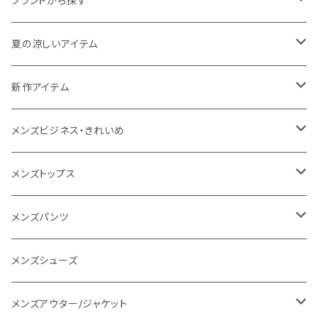
ブランドから探す
THE NORTH FACE
夏の涼しいアイテム
NANGA
メンズ
新作アイテム
1PIU1UGUALE3 RELAX
レディース
メンズ
メンズビジネス・きれいめ
go slow caravan
レディース
スーツ
メンズトップス
SY32 by SWEET YEARS
カジュアルセットアップ
Tシャツ/カットソー
メンズパンツ
URBAN SQUARE
スラックス
シャツ/ポロシャツ
デニムパンツ
メンズシューズ
EDWIN
ワイシャツ
パーカー/スウェット
イージーパンツ
メンズアウター/ジャケット