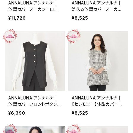
ANNALUNA アンナルナ｜
ANNALUNA アンナルナ｜
体型カバーノーカラーロン
洗える体型カバーノーカラ
グコート｜通勤通学 セレモ
ーペプラムジャケット｜セレ
¥11,726
¥8,525
ニー レディース ネイビー 5
モニー 通勤通学 レディー
3-01-97020
ス ベージュ 53-01-98000
ANNALUNA アンナルナ｜
ANNALUNA アンナルナ｜
体型カバーフロントボタン
【セレモニー】体型カバーツ
ジレ｜セレモニー 通勤通学
イードフリンジジレ｜オンオ
¥6,390
¥8,525
レディース ブラック 53-01-
フ レディース ブラック 53-
98001
01-98005