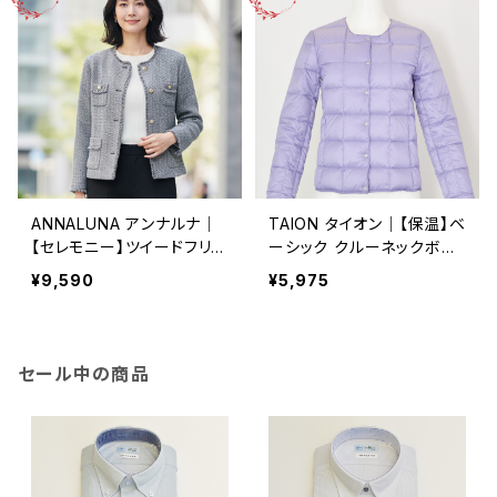
ANNALUNA アンナルナ｜
TAION タイオン｜【保温】ベ
【セレモニー】ツイードフリン
ーシック クルーネックボタ
ジ ノーカラージャケット｜
ン インナーダウンジャケット
¥9,590
¥5,975
オンオフ レディース ブラッ
｜軽量 洗濯可能 レディー
ク
ス taion-w104 ラベンダー
セール中の商品