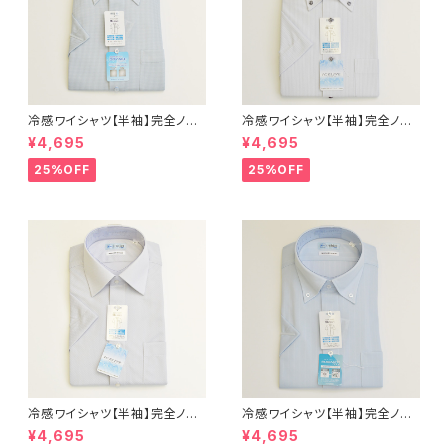
冷感ワイシャツ【半袖】完全ノー
冷感ワイシャツ【半袖】完全ノー
アイロン i-Shirt｜-2℃冷却 形
アイロン i-Shirt｜-2℃冷却 形
¥4,695
¥4,695
態安定 レギュラーシルエット ボ
態安定 レギュラーシルエット ボ
タンダウン ドビー メンズ ビジネ
タンダウン ストライプ メンズ ビ
25%OFF
25%OFF
ス dhy195t-dbd-72 L.グリー
ジネス exha13-bd-12 L.グレ
ン
ー
冷感ワイシャツ【半袖】完全ノー
冷感ワイシャツ【半袖】完全ノー
アイロン i-Shirt｜-2℃冷却 形
アイロン i-Shirt｜-2℃冷却 形
¥4,695
¥4,695
態安定 レギュラーシルエット セ
態安定 レギュラーシルエット ボ