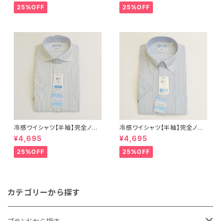
ミワイドカラー ドビー メンズ ビ
タンダウン ストライプ メンズ ビ
25%OFF
25%OFF
ジネス exha14-sw-12 L.グレ
ジネス dhy197-bd-81 サック
ー
ス
冷感ワイシャツ【半袖】完全ノー
冷感ワイシャツ【半袖】完全ノー
アイロン i-Shirt｜-2℃冷却 形
アイロン i-Shirt｜-2℃冷却 形
¥4,695
¥4,695
態安定 レギュラーシルエット カ
態安定 レギュラーシルエット ボ
ッタウェイ ストライプ メンズ ビ
タンダウン チェック柄 メンズ ビ
25%OFF
25%OFF
ジネス exha11-cw-12 L.グレ
ジネス exha12-dbd-12 L.グ
ー
レー
カテゴリーから探す