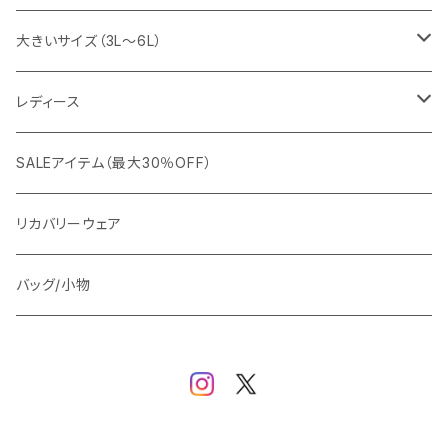
snow peak
シューズ
ニット
スラックス
ジャケット
大きいサイズ（3L～6L）
カジュアルジャケット
G-stage
フォーマル
ブルゾン
ビジネス
レディース
ビジネスジャケット
セットアップ
TETEHOMME
Tシャツ/ポロシャツ
コート
カジュアル
アウター
SALEアイテム（最大30％OFF）
ワイシャツ
ニット/Tシャツ/カットソー
TAION
マウンテンパーカー/アウトドア
アウター
トップス（ブラウス/カットソー）
リカバリーウェア
スウェット/パーカー
ダウン / 中綿アウター
ジャケット
バッグ/小物
ベスト
セットアップ
パンツ