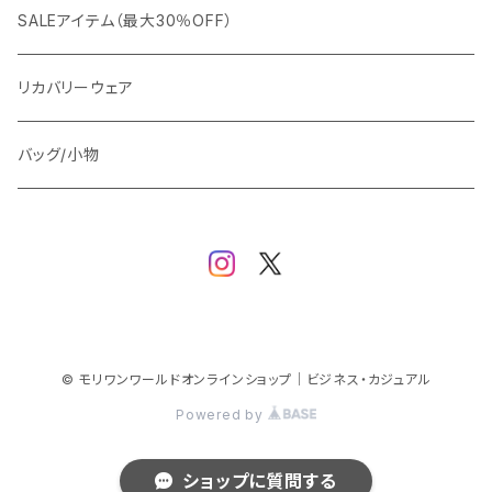
ビジネスジャケット
セットアップ
TETEHOMME
Tシャツ/ポロシャツ
コート
カジュアル
アウター
SALEアイテム（最大30％OFF）
ワイシャツ
ニット/Tシャツ/カットソー
TAION
マウンテンパーカー/アウトドア
アウター
トップス（ブラウス/カットソー）
リカバリーウェア
スウェット/パーカー
ダウン / 中綿アウター
ジャケット
バッグ/小物
ベスト
セットアップ
パンツ
スカート/ワンピース
© モリワンワールドオンラインショップ｜ビジネス・カジュアル
Powered by
シューズ
ショップに質問する