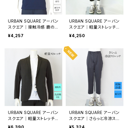
URBAN SQUARE アーバン
URBAN SQUARE アーバン
スクエア｜接触冷感 鹿の子
スクエア｜軽量ストレッチ
ボタンダウンポロシャツ｜
大人のきれいめイージース
¥4,257
¥4,250
洗濯機OK イージーケア オ
ラックス｜オンオフ着用 メ
ンオフ着用 メンズ 56372
ンズ ビジネス 63359 ブラ
ネイビー
ウン系
URBAN SQUARE アーバン
URBAN SQUARE アーバン
スクエア｜軽量ストレッチテ
スクエア｜さらっと冷涼スト
ーラードジャケット｜洗濯可
レッチ イージースラックス
¥6,390
¥5,324