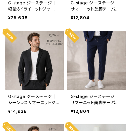
G-stage ジーステージ｜
G-stage ジーステージ｜
軽量＆ドライニットジャージ
サマーニット美脚テーパー
ジャケット｜洗濯可能 オン
ドシルエットパンツ｜洗濯可
¥25,608
¥12,804
オフ 150215 メンズ ブラッ
能 しわになりにくい オンオ
ク
フ 360517 メンズ C.グレー
G-stage ジーステージ｜
G-stage ジーステージ｜
シーンレスサマーニットジャ
サマーニット美脚テーパー
ケット｜洗濯可能 しわにな
ドシルエットパンツ｜洗濯可
¥14,938
¥12,804
りにくい オンオフ 360217
能 しわになりにくい オンオ
メンズ C.グレー
フ 360517 メンズ ネイビー