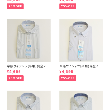
態安定 レギュラーシルエット セ
態安定 レギュラーシルエット セ
ミワイドカラー ドビー メンズ ビ
ミワイドカラー ドビー メンズ ビ
25%OFF
25%OFF
ジネス dhy193t-sw-12 L.グ
ジネス exha14-sw-81 サック
レー
ス
冷感ワイシャツ【半袖】完全ノー
冷感ワイシャツ【半袖】完全ノー
アイロン i-Shirt｜-2℃冷却 形
アイロン i-Shirt｜-2℃冷却 形
¥4,695
¥4,695
態安定 レギュラーシルエット カ
態安定 レギュラーシルエット ボ
ッタウェイ ストライプ メンズ ビ
タンダウン ドビー メンズ ビジネ
25%OFF
25%OFF
ジネス exha11-cw-12 L.グレ
ス dhy195t-dbd-12 L.グレー
ー