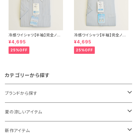
冷感ワイシャツ【半袖】完全ノー
冷感ワイシャツ【半袖】完全ノー
アイロン i-Shirt｜-2℃冷却 形
アイロン i-Shirt｜-2℃冷却 形
¥4,695
¥4,695
態安定 レギュラーシルエット ボ
態安定 レギュラーシルエット ボ
タンダウン チェック柄 メンズ ビ
タンダウン ドビー メンズ ビジネ
25%OFF
25%OFF
ジネス exha12-dbd-12 L.グ
ス dhy195t-dbd-72 L.グリー
レー
ン
カテゴリーから探す
ブランドから探す
THE NORTH FACE
夏の涼しいアイテム
NANGA
メンズ
新作アイテム