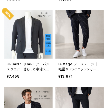
能 速乾性 オンオフ着用 メ
｜接触冷感 イージーケア
ンズ ビジネス 63358 ブラ
オンオフ着用 メンズ ビジネ
ウン系
ス 36352 グレー系
URBAN SQUARE アーバン
G-stage ジーステージ｜
スクエア｜さらっと冷涼スト
軽量＆ドライニットジャージ
レッチテーラードジャケット
パンツ｜洗濯可能 オンオフ
¥7,458
¥13,871
｜接触冷感 洗濯機OK イー
150505 メンズ ネイビー
ジーケア オンオフ着用 メン
ズ 36351 グレー系