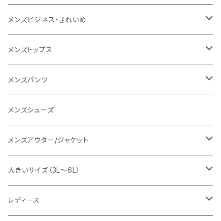
1PIU1UGUALE3 RELAX
レディース
メンズ
メンズビジネス・きれいめ
go slow caravan
レディース
スーツ
メンズトップス
SY32 by SWEET YEARS
カジュアルセットアップ
Tシャツ/カットソー
メンズパンツ
URBAN SQUARE
スラックス
シャツ/ポロシャツ
デニムパンツ
メンズシューズ
EDWIN
ワイシャツ
パーカー/スウェット
イージーパンツ
メンズアウター/ジャケット
snow peak
シューズ
ニット
スラックス
ジャケット
大きいサイズ（3L～6L）
カジュアルジャケット
G-stage
フォーマル
ブルゾン
ビジネス
レディース