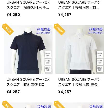
URBAN SQUARE アーバン
URBAN SQUARE アーバン
スクエア｜冷感ストレッチカ
スクエア｜接触冷感ポロシ
ッタウェイカットシャツ｜オ
ャツ｜遮熱冷感 洗濯機OK
¥4,250
¥4,257
ンオフ着用 メンズ 35316 ブ
イージーケア オンオフ着用
ラック（無地）
メンズ 56373 ホワイト
URBAN SQUARE アーバン
URBAN SQUARE アーバン
スクエア｜接触冷感ポロシ
スクエア｜接触冷感 鹿の子
ャツ｜遮熱冷感 洗濯機OK
ボタンダウンポロシャツ｜
¥4,257
¥4,257
イージーケア オンオフ着用
洗濯機OK イージーケア オ
メンズ 56373 ネイビー
ンオフ着用 メンズ 56372
ホワイト