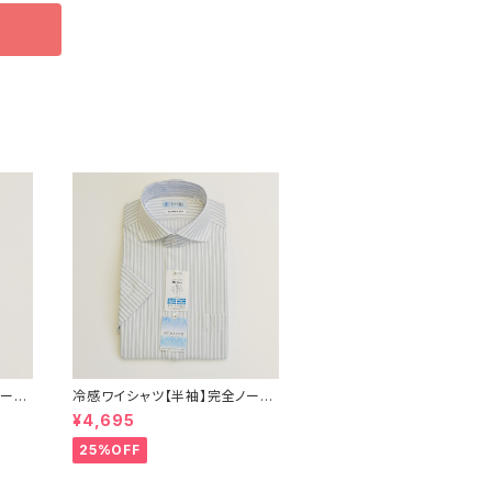
ノーア
冷感ワイシャツ【半袖】完全ノーア
 形態
イロン i-Shirt｜-2℃冷却 形態
¥4,695
セミワ
安定 レギュラーシルエット カッタ
ジネ
ウェイ ストライプ メンズ ビジネス
25%OFF
ス
exha11-cw-12 L.グレー