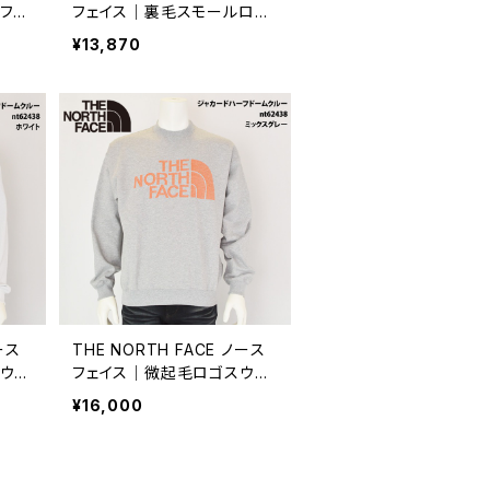
ドフー
フェイス｜裏毛スモールロゴ
ブフ
ヘザースウェットクルー｜NT
¥13,870
900
62532 ユニセックス ミック
スグレー
ース
THE NORTH FACE ノース
ウェ
フェイス｜微起毛ロゴスウェ
ドーム
ット｜ジャカードハーフドーム
¥16,000
ズ ホ
クルー NT62438 メンズ ミ
ックスグレー