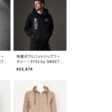
フー
快適ダブルニットジップフー
ET
ディー｜SY32 by SWEET
ィトゥ
YEARS エスワイサーティトゥ
¥23,474
ズ D
ー バイ スウィートイヤーズ D
LOGO
OUBLE KNIT MULTI LOGO
レー
ZIP HOODIE メンズ ブラック
32-26sn1-03