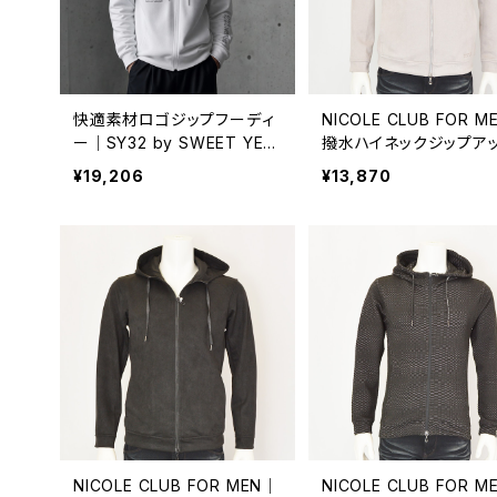
快適素材ロゴジップフーディ
NICOLE CLUB FOR M
ー｜SY32 by SWEET YEA
撥水ハイネックジップア
RS エスワイサーティトゥー
パーカー｜ニコルクラブ
¥19,206
¥13,870
バイ スウィートイヤーズ MUL
ーメン メンズ 5464-99
TI LOGO HIGH QUALITY Z
ベージュ
IP HOODIE メンズ ホワイト
14504
NICOLE CLUB FOR MEN｜
NICOLE CLUB FOR M