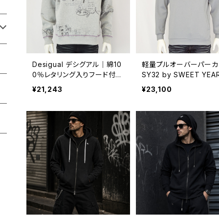
Desigual デシグアル｜綿10
軽量プルオーバーパーカ
0％レタリング入りフード付き
SY32 by SWEET YEA
スウェット｜メンズ 26smsk0
エスワイサーティトゥー 
¥21,243
¥23,100
1 C.グレー
スウィートイヤーズ REC
E CARDBOARD PARK
ンズ グレー系 syg-24a