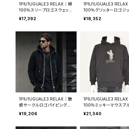
1PIU1UGUALE3 RELAX｜綿
1PIU1UGUALE3 RELA
100％スリーブロゴスウェット
100％グリッターロゴジ
パーカー｜通気性 吸湿性 ス
ーカー｜通気性 吸湿性 
¥17,392
¥18,352
トレスフリー ウノピゥウノウグ
レスフリー ウノピゥウノ
ァーレトレ リラックス メンズ
ーレトレ リラックス メンズ
uso-24088 ブラック
o-24022 ブラック
1PIU1UGUALE3 RELAX｜艶
1PIU1UGUALE3 RELA
感サークルロゴパイピングパ
100％ミッキーマウスプ
ーカー｜ウノピゥウノウグァ
ーバーパーカー｜通気性
¥19,206
¥21,340
ーレトレ リラックス メンズ us
湿性 ウノピゥウノウグァ
o-24026 ブラック
トレ リラックス メンズ us