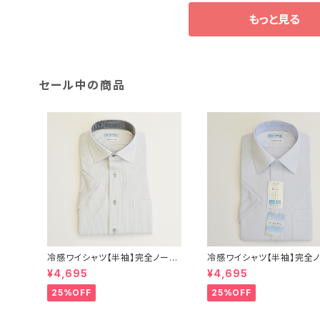
もっと見る
セール中の商品
冷感ワイシャツ【半袖】完全ノーア
冷感ワイシャツ【半袖】完全
イロン i-Shirt｜-2℃冷却 形態
イロン i-Shirt｜-2℃冷却
¥4,695
¥4,695
安定 レギュラーシルエット セミワ
安定 レギュラーシルエット 
イドカラー ドビー メンズ ビジネ
イドカラー ドビー メンズ ビ
25%OFF
25%OFF
ス dhy193t-sw-12 L.グレー
ス exha14-sw-81 サック