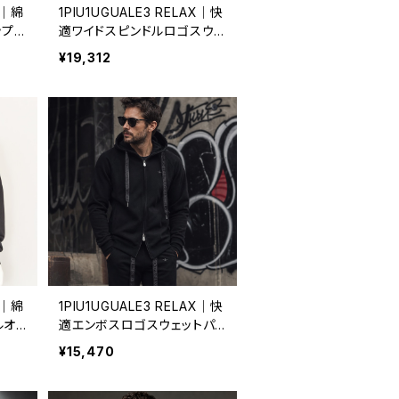
X｜綿
1PIU1UGUALE3 RELAX｜快
ップパ
適ワイドスピンドルロゴスウェ
スト
ットパーカー｜ウノピゥウノウ
¥19,312
ウグァ
グァーレトレ リラックス メン
 us
ズ uso-24080 ホワイト
X｜綿
1PIU1UGUALE3 RELAX｜快
ルオ
適エンボスロゴスウェットパ
 吸
ーカー｜ウノピゥウノウグァ
¥15,470
ーレ
ーレトレ リラックス メンズ us
o-2
o-26083 ブラック