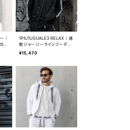
ー｜
1PIU1UGUALE3 RELAX｜速
RS
乾ジャージーラインフーディ
バイ
ー｜ウノピゥウノウグァーレト
¥15,470
YCL
レ リラックス メンズ uso-25
A メ
053 ブラック
037