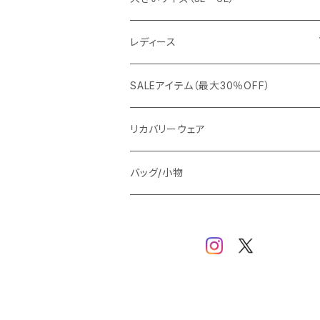
カジュアルジャケット
G-stage
フォーマル
ブルゾン
ビジネス
レディース
ビジネスジャケット
セットアップ
TETEHOMME
Tシャツ/ポロシャツ
コート
カジュアル
アウター
SALEアイテム（最大30％OFF）
ワイシャツ
ニット/Tシャツ/カットソー
TAION
マウンテンパーカー/アウトドア
アウター
トップス（ブラウス/カットソー）
リカバリーウェア
スウェット/パーカー
ダウン / 中綿アウター
ジャケット
バッグ/小物
ベスト
セットアップ
パンツ
スカート/ワンピース