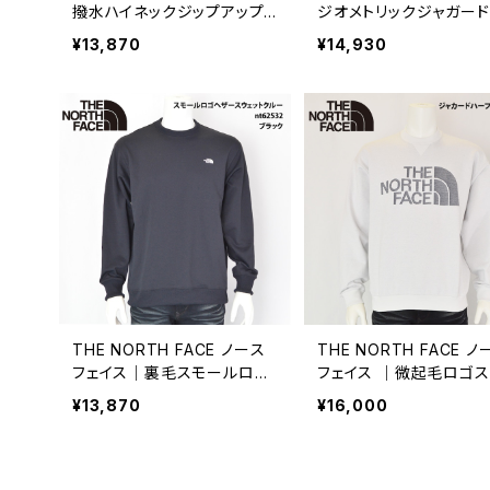
撥水ハイネックジップアップ
ジオメトリックジャガー
パーカー｜ニコルクラブフォ
ドパーカー｜ニコルクラ
¥13,870
¥14,930
ーメン メンズ 5464-9902
ォーメン メンズ 5164-9
ブラック
ブラック
THE NORTH FACE ノース
THE NORTH FACE ノ
フェイス｜裏毛スモールロゴ
フェイス ｜微起毛ロゴス
ヘザースウェットクルー｜NT
ット｜ジャカードハーフ
¥13,870
¥16,000
62532 ユニセックス ブラック
クルー NT62438 メン
ワイト