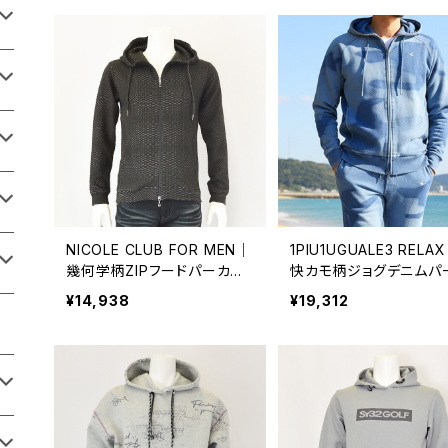
NICOLE CLUB FOR MEN｜
1PIU1UGUALE3 RELA
幾何学柄ZIPフードパーカー
快カモ柄ジョグデニムパ
｜ニコルクラブフォーメン メ
ー｜体型カバー アウト
¥14,938
¥19,312
ンズ 5164-9900 ブラック
ウノピゥウノウグァーレト
ラックス メンズ uso-26
R.ブルー