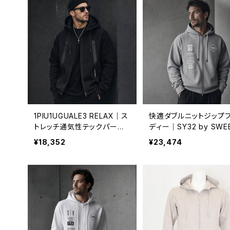
5155 ブラック
1PIU1UGUALE3 RELAX｜ス
快適ダブルニットジップ
トレッチ通気性テックパーカ
ディー｜SY32 by SWE
ー｜ウノピゥウノウグァーレト
YEARS エスワイサーテ
¥18,352
¥23,474
レ リラックス メンズ uso-26
ー バイ スウィートイヤー
040 ブラック
OUBLE KNIT MULTI 
ZIP HOODIE メンズ グ
系 32-26sn1-03