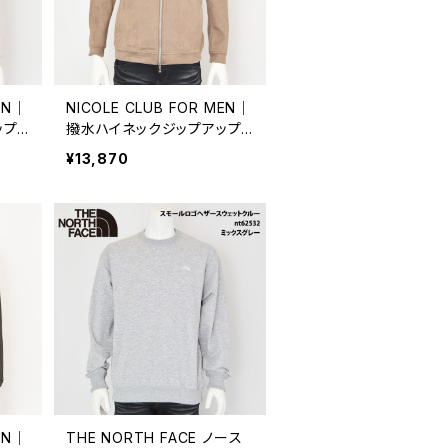
EN｜
NICOLE CLUB FOR MEN｜
ップ
撥水ハイネックジップアップ
フォ
パーカー｜ニコルクラブフォ
¥13,870
02
ーメン メンズ 5464-9902
S.グレー
EN｜
THE NORTH FACE ノース