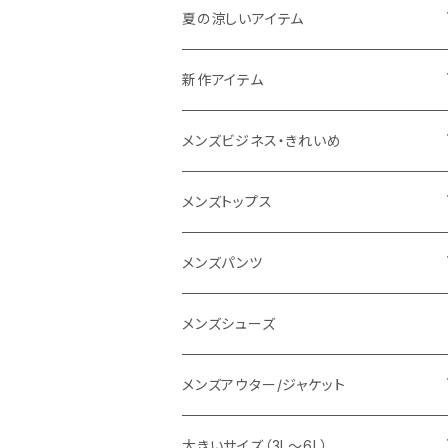
THE NORTH FACE
夏の涼しいアイテム
NANGA
メンズ
新作アイテム
1PIU1UGUALE3 RELAX
レディース
メンズ
メンズビジネス・きれいめ
go slow caravan
レディース
スーツ
メンズトップス
SY32 by SWEET YEARS
カジュアルセットアップ
Tシャツ/カットソー
メンズパンツ
URBAN SQUARE
スラックス
シャツ/ポロシャツ
デニムパンツ
メンズシューズ
EDWIN
ワイシャツ
パーカー/スウェット
イージーパンツ
メンズアウター/ジャケット
snow peak
シューズ
ニット
スラックス
ジャケット
大きいサイズ（3L～6L）