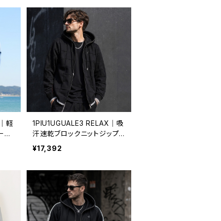
X｜軽
1PIU1UGUALE3 RELAX｜吸
ーカ
汗速乾ブロックニットジップ
ドア
アップフーディー｜伸縮性 ス
¥17,392
レ リ
トレスフリー ウノピゥウノウグ
060
ァーレトレ リラックス メンズ
usk-26010 ブラック