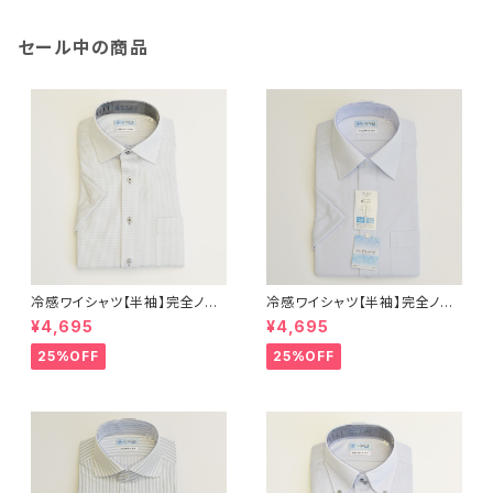
セール中の商品
冷感ワイシャツ【半袖】完全ノー
冷感ワイシャツ【半袖】完全ノー
アイロン i-Shirt｜-2℃冷却 形
アイロン i-Shirt｜-2℃冷却 形
¥4,695
¥4,695
態安定 レギュラーシルエット セ
態安定 レギュラーシルエット セ
ミワイドカラー ドビー メンズ ビ
ミワイドカラー ドビー メンズ ビ
25%OFF
25%OFF
ジネス dhy193t-sw-12 L.グ
ジネス exha14-sw-81 サック
レー
ス