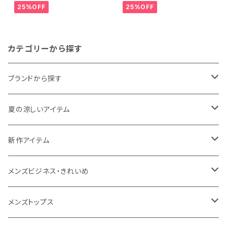
タンダウン チェック柄 メンズ ビ
タンダウン ドビー メンズ ビジネ
25%OFF
25%OFF
ジネス exha12-dbd-12 L.グ
ス dhy195t-dbd-72 L.グリー
レー
ン
カテゴリーから探す
ブランドから探す
THE NORTH FACE
夏の涼しいアイテム
NANGA
メンズ
新作アイテム
1PIU1UGUALE3 RELAX
レディース
メンズ
メンズビジネス・きれいめ
go slow caravan
レディース
スーツ
メンズトップス