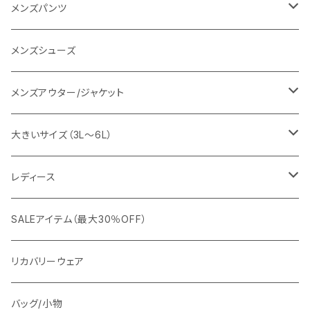
SY32 by SWEET YEARS
カジュアルセットアップ
Tシャツ/カットソー
メンズパンツ
URBAN SQUARE
スラックス
シャツ/ポロシャツ
デニムパンツ
メンズシューズ
EDWIN
ワイシャツ
パーカー/スウェット
イージーパンツ
メンズアウター/ジャケット
snow peak
シューズ
ニット
スラックス
ジャケット
大きいサイズ（3L～6L）
カジュアルジャケット
G-stage
フォーマル
ブルゾン
ビジネス
レディース
ビジネスジャケット
セットアップ
TETEHOMME
Tシャツ/ポロシャツ
コート
カジュアル
アウター
SALEアイテム（最大30％OFF）
ワイシャツ
ニット/Tシャツ/カットソー
TAION
マウンテンパーカー/アウトドア
アウター
トップス（ブラウス/カットソー）
リカバリーウェア
スウェット/パーカー
ダウン / 中綿アウター
ジャケット
バッグ/小物