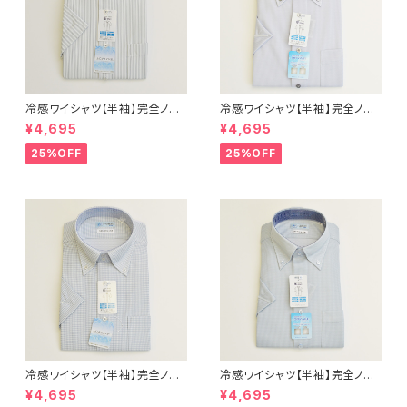
冷感ワイシャツ【半袖】完全ノー
冷感ワイシャツ【半袖】完全ノー
アイロン i-Shirt｜-2℃冷却 形
アイロン i-Shirt｜-2℃冷却 形
¥4,695
¥4,695
態安定 レギュラーシルエット カ
態安定 レギュラーシルエット ボ
ッタウェイ ストライプ メンズ ビ
タンダウン ドビー メンズ ビジネ
25%OFF
25%OFF
ジネス exha11-cw-12 L.グレ
ス dhy195t-dbd-12 L.グレー
ー
冷感ワイシャツ【半袖】完全ノー
冷感ワイシャツ【半袖】完全ノー
アイロン i-Shirt｜-2℃冷却 形
アイロン i-Shirt｜-2℃冷却 形
¥4,695
¥4,695
態安定 レギュラーシルエット ボ
態安定 レギュラーシルエット ボ