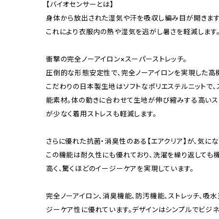
【バイオセンサーとは】
身体から放出された湿気や汗を吸収し編み目が開きます
これにより衣服内の熱や湿気を逃がし暑さを軽減します
衝撃の完全ノーアイロン×スーパーストレッチ。
圧倒的な形態安定性で、完全ノーアイロンを実現した高機
こだわりの日本製生地はソフトなポリエステルニットで
能素材。体の動きに合わせて生地が伸び縮みする高いス
が少なく着用ストレスも軽減します。
さらに優れた抗菌・消臭性のある【エアクリア】が、気に
この機能は耐久性にも優れており、洗濯を繰り返しても
高く、驚くほどのイージーケアを実現しています。
完全ノーアイロン、消臭機能、防汚機能、ストレッチ、吸
ジーケア性に優れています。デザインはシンプルでビジ