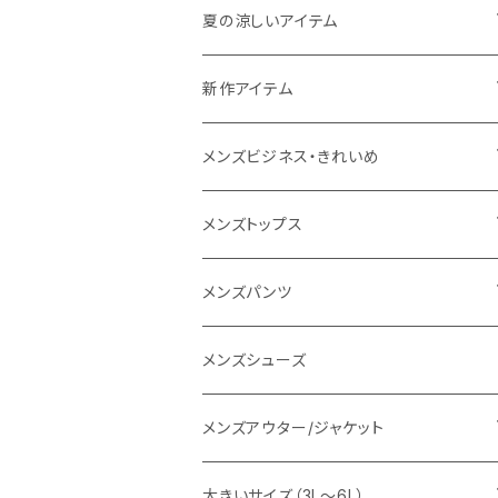
THE NORTH FACE
夏の涼しいアイテム
NANGA
メンズ
新作アイテム
1PIU1UGUALE3 RELAX
レディース
メンズ
メンズビジネス・きれいめ
go slow caravan
レディース
スーツ
メンズトップス
SY32 by SWEET YEARS
カジュアルセットアップ
Tシャツ/カットソー
メンズパンツ
URBAN SQUARE
スラックス
シャツ/ポロシャツ
デニムパンツ
メンズシューズ
EDWIN
ワイシャツ
パーカー/スウェット
イージーパンツ
メンズアウター/ジャケット
snow peak
シューズ
ニット
スラックス
ジャケット
大きいサイズ（3L～6L）