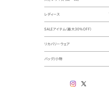
カジュアルジャケット
G-stage
フォーマル
ブルゾン
ビジネス
レディース
ビジネスジャケット
セットアップ
TETEHOMME
Tシャツ/ポロシャツ
コート
カジュアル
アウター
SALEアイテム（最大30％OFF）
ワイシャツ
ニット/Tシャツ/カットソー
TAION
マウンテンパーカー/アウトドア
アウター
トップス（ブラウス/カットソー）
リカバリーウェア
スウェット/パーカー
ダウン / 中綿アウター
ジャケット
バッグ/小物
ベスト
セットアップ
パンツ
スカート/ワンピース