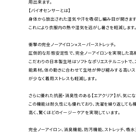
用出来ます。
【バイオセンサーとは】
身体から放出された湿気や汗を吸収し編み目が開きます
これにより衣服内の熱や湿気を逃がし暑さを軽減します
衝撃の完全ノーアイロン×スーパーストレッチ。
圧倒的な形態安定性で、完全ノーアイロンを実現した高機
こだわりの日本製生地はソフトなポリエステルニットで
能素材。体の動きに合わせて生地が伸び縮みする高いス
が少なく着用ストレスも軽減します。
さらに優れた抗菌・消臭性のある【エアクリア】が、気に
この機能は耐久性にも優れており、洗濯を繰り返しても
高く、驚くほどのイージーケアを実現しています。
完全ノーアイロン、消臭機能、防汚機能、ストレッチ、吸