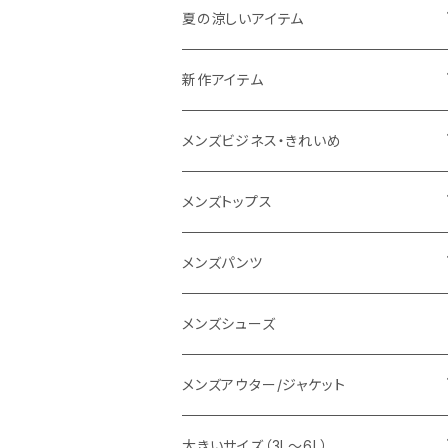
THE NORTH FACE
夏の涼しいアイテム
NANGA
メンズ
新作アイテム
1PIU1UGUALE3 RELAX
レディース
メンズ
メンズビジネス・きれいめ
go slow caravan
レディース
スーツ
メンズトップス
SY32 by SWEET YEARS
カジュアルセットアップ
Tシャツ/カットソー
メンズパンツ
URBAN SQUARE
スラックス
シャツ/ポロシャツ
デニムパンツ
メンズシューズ
EDWIN
ワイシャツ
パーカー/スウェット
イージーパンツ
メンズアウター/ジャケット
snow peak
シューズ
ニット
スラックス
ジャケット
大きいサイズ（3L～6L）