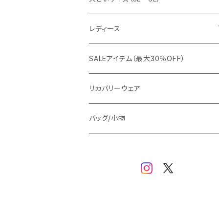
カジュアルジャケット
G-stage
フォーマル
ブルゾン
ビジネス
レディース
ビジネスジャケット
セットアップ
TETEHOMME
Tシャツ/ポロシャツ
コート
カジュアル
アウター
SALEアイテム（最大30％OFF）
ワイシャツ
ニット/Tシャツ/カットソー
TAION
マウンテンパーカー/アウトドア
アウター
トップス（ブラウス/カットソー）
リカバリーウェア
スウェット/パーカー
ダウン / 中綿アウター
ジャケット
バッグ/小物
ベスト
セットアップ
パンツ
スカート/ワンピース