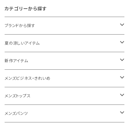
カテゴリーから探す
ブランドから探す
THE NORTH FACE
夏の涼しいアイテム
NANGA
メンズ
新作アイテム
1PIU1UGUALE3 RELAX
レディース
メンズ
メンズビジネス・きれいめ
go slow caravan
レディース
スーツ
メンズトップス
SY32 by SWEET YEARS
カジュアルセットアップ
Tシャツ/カットソー
メンズパンツ