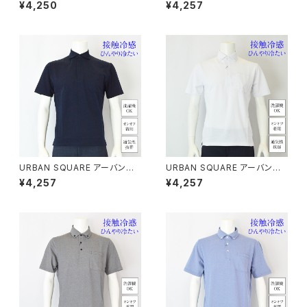
クエア｜冷感ストレッチカッタウ
クエア｜接触冷感ポロシャツ｜
¥4,250
¥4,257
ェイカットシャツ｜オンオフ着用
遮熱冷感 洗濯機OK イージー
メンズ 35316 ブラック（無地）
ケア オンオフ着用 メンズ 5637
3 ホワイト
URBAN SQUARE アーバンス
URBAN SQUARE アーバンス
クエア｜接触冷感ポロシャツ｜
クエア｜接触冷感 鹿の子ボタン
¥4,257
¥4,257
遮熱冷感 洗濯機OK イージー
ダウンポロシャツ｜洗濯機OK
ケア オンオフ着用 メンズ 5637
イージーケア オンオフ着用 メン
3 ネイビー
ズ 56372 ホワイト