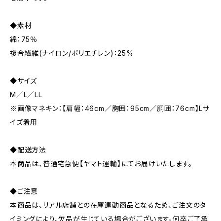
◆素材
綿：75％
複合繊維(ナイロン/ポリエチレン)：25%
◆サイズ
M／L／LL
※画像マネキン：【肩幅：46cm／胸囲：95cm／胴囲：76cm】Lサ
イズ着用
◆配送方法
本商品は、普通宅急便【ヤマト運輸】にてお届けいたします。
◆ご注意
本商品は、リアル店舗との在庫連動商品となるため、ご注文のタ
イミングにより、欠品が生じている場合がございます。何卒ご了承