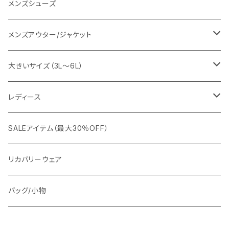
URBAN SQUARE
スラックス
シャツ/ポロシャツ
デニムパンツ
メンズシューズ
EDWIN
ワイシャツ
パーカー/スウェット
イージーパンツ
メンズアウター/ジャケット
snow peak
シューズ
ニット
スラックス
ジャケット
大きいサイズ（3L～6L）
カジュアルジャケット
G-stage
フォーマル
ブルゾン
ビジネス
レディース
ビジネスジャケット
セットアップ
TETEHOMME
Tシャツ/ポロシャツ
コート
カジュアル
アウター
SALEアイテム（最大30％OFF）
ワイシャツ
ニット/Tシャツ/カットソー
TAION
マウンテンパーカー/アウトドア
アウター
トップス（ブラウス/カットソー）
リカバリーウェア
スウェット/パーカー
ダウン / 中綿アウター
ジャケット
バッグ/小物
ベスト
セットアップ