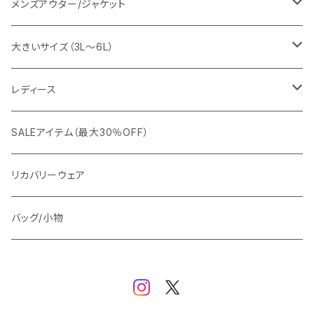
EDWIN
ワイシャツ
パーカー/スウェット
イージーパンツ
メンズアウター/ジャケット
snow peak
シューズ
ニット
スラックス
ジャケット
大きいサイズ（3L～6L）
カジュアルジャケット
G-stage
フォーマル
ブルゾン
ビジネス
レディース
ビジネスジャケット
セットアップ
TETEHOMME
Tシャツ/ポロシャツ
コート
カジュアル
アウター
SALEアイテム（最大30％OFF）
ワイシャツ
ニット/Tシャツ/カットソー
TAION
マウンテンパーカー/アウトドア
アウター
トップス（ブラウス/カットソー）
リカバリーウェア
スウェット/パーカー
ダウン / 中綿アウター
ジャケット
バッグ/小物
ベスト
セットアップ
パンツ