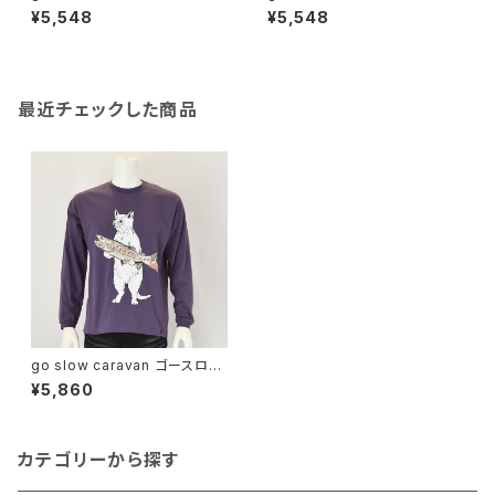
キャラバン｜接触冷感 猫と麦酒
キャラバン｜接触冷感 猫と麦酒
¥5,548
¥5,548
デザイン半袖Tシャツ｜RAY綿
デザイン半袖Tシャツ｜RAY綿
G/D 猫と麦酒 TEE 麦酒風呂
G/D 猫と麦酒 TEE 麦酒風呂
ユニセックス 362617 ブラック
ユニセックス 362617 P.グリー
ン
最近チェックした商品
go slow caravan ゴースロー
キャラバン｜USA/C イワナ猫
¥5,860
ロングスリーブ TEE｜長袖Tシ
ャツ 綿100％ ユニセックス 341
902 バイオレット
カテゴリーから探す