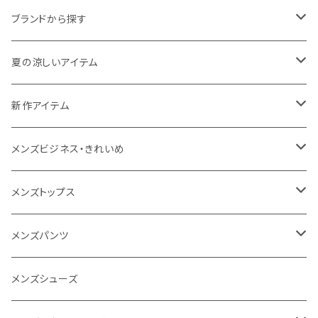
ブランドから探す
THE NORTH FACE
夏の涼しいアイテム
NANGA
メンズ
新作アイテム
1PIU1UGUALE3 RELAX
レディース
メンズ
メンズビジネス・きれいめ
go slow caravan
レディース
スーツ
メンズトップス
SY32 by SWEET YEARS
カジュアルセットアップ
Tシャツ/カットソー
メンズパンツ
URBAN SQUARE
スラックス
シャツ/ポロシャツ
デニムパンツ
メンズシューズ