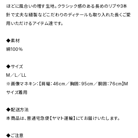
ほどに風合いの増す生地。クラシック感のある長めのリブや3本
針で丈夫な縫製などこだわりのディテールも取り入れた長くご愛
用いただけるアイテム達です。
◆素材
綿100％
◆サイズ
M／L／LL
※画像マネキン：【肩幅：46cm／胸囲：95cm／胴囲：76cm】M
サイズ着用
◆配送方法
本商品は、普通宅急便【ヤマト運輸】にてお届けいたします。
◆ご注意