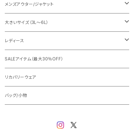
EDWIN
ワイシャツ
パーカー/スウェット
イージーパンツ
メンズアウター/ジャケット
snow peak
シューズ
ニット
スラックス
ジャケット
大きいサイズ（3L～6L）
カジュアルジャケット
G-stage
フォーマル
ブルゾン
ビジネス
レディース
ビジネスジャケット
セットアップ
TETEHOMME
Tシャツ/ポロシャツ
コート
カジュアル
アウター
SALEアイテム（最大30％OFF）
ワイシャツ
ニット/Tシャツ/カットソー
TAION
マウンテンパーカー/アウトドア
アウター
トップス（ブラウス/カットソー）
リカバリーウェア
スウェット/パーカー
ダウン / 中綿アウター
ジャケット
バッグ/小物
ベスト
セットアップ
パンツ