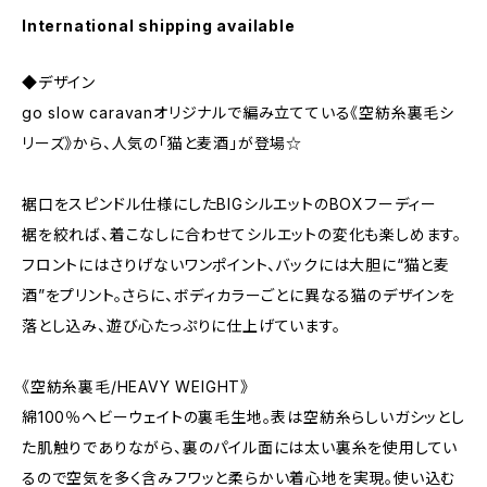
International shipping available
◆デザイン
go slow caravanオリジナルで編み立てている《空紡糸裏毛シ
リーズ》から、人気の「猫と麦酒」が登場☆
裾口をスピンドル仕様にしたBIGシルエットのBOXフーディー
裾を絞れば、着こなしに合わせてシルエットの変化も楽しめます。
フロントにはさりげないワンポイント、バックには大胆に“猫と麦
酒”をプリント。さらに、ボディカラーごとに異なる猫のデザインを
落とし込み、遊び心たっぷりに仕上げています。
《空紡糸裏毛/HEAVY WEIGHT》
綿100％ヘビーウェイトの裏毛生地。表は空紡糸らしいガシッとし
た肌触りでありながら、裏のパイル面には太い裏糸を使用してい
るので空気を多く含みフワッと柔らかい着心地を実現。使い込む