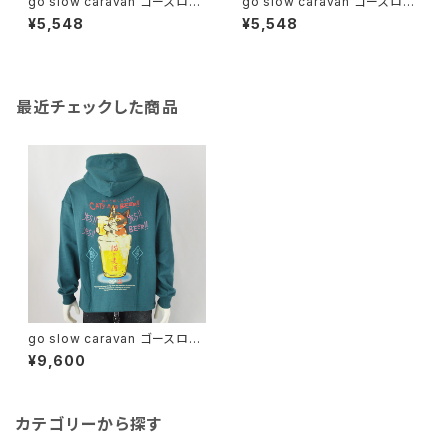
go slow caravan ゴースロー
go slow caravan ゴースロー
キャラバン｜接触冷感 猫と麦酒
キャラバン｜接触冷感 猫と麦酒
¥5,548
¥5,548
デザイン半袖Tシャツ｜RAY綿
デザイン半袖Tシャツ｜RAY綿
G/D 猫と麦酒 TEE 麦酒風呂
G/D 猫と麦酒 TEE 麦酒風呂
ユニセックス 362617 ブラック
ユニセックス 362617 P.グリー
ン
最近チェックした商品
go slow caravan ゴースロー
キャラバン｜空紡糸裏毛 猫と麦
¥9,600
酒ヘムスピンドル BOX フーディ
ー｜綿100％ ユニセックス 352
609 グリーン系
カテゴリーから探す