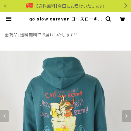
【送料無料】全国にお届けいたします！
go slow caravan ゴースローキャ
ラバン｜空紡糸裏毛 猫と麦酒ヘムス
ピンドル BOX フーディー｜綿100％
ユニセックス 352609 グリーン系 |
全商品、送料無料でお届けいたします！！
モリワンワールドオンラインショップ
｜ビジネス・カジュアル