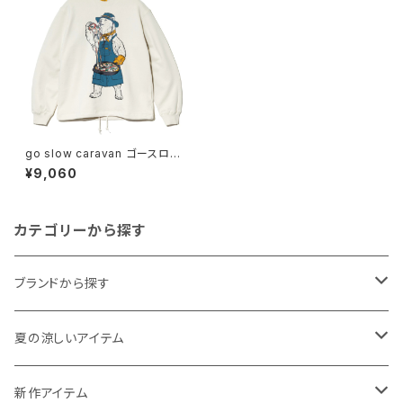
go slow caravan ゴースロー
キャラバン｜空紡糸裏毛 スキレ
¥9,060
ットピザクマ ヘムスピンドルクル
ースウェット｜ユニセックス 352
606 オフホワイト
カテゴリーから探す
ブランドから探す
THE NORTH FACE
夏の涼しいアイテム
NANGA
メンズ
新作アイテム