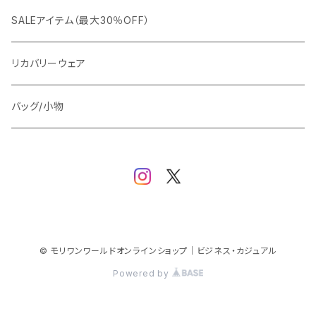
ビジネスジャケット
セットアップ
TETEHOMME
Tシャツ/ポロシャツ
コート
カジュアル
アウター
SALEアイテム（最大30％OFF）
ワイシャツ
ニット/Tシャツ/カットソー
TAION
マウンテンパーカー/アウトドア
アウター
トップス（ブラウス/カットソー）
リカバリーウェア
スウェット/パーカー
ダウン / 中綿アウター
ジャケット
バッグ/小物
ベスト
セットアップ
パンツ
スカート/ワンピース
© モリワンワールドオンラインショップ｜ビジネス・カジュアル
Powered by
シューズ