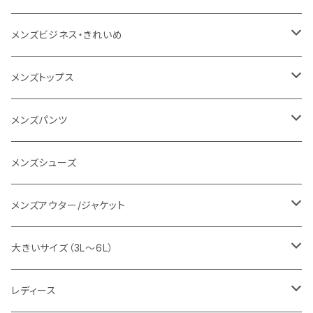
1PIU1UGUALE3 RELAX
レディース
メンズ
メンズビジネス・きれいめ
go slow caravan
レディース
スーツ
メンズトップス
SY32 by SWEET YEARS
カジュアルセットアップ
Tシャツ/カットソー
メンズパンツ
URBAN SQUARE
スラックス
シャツ/ポロシャツ
デニムパンツ
メンズシューズ
EDWIN
ワイシャツ
パーカー/スウェット
イージーパンツ
メンズアウター/ジャケット
snow peak
シューズ
ニット
スラックス
ジャケット
大きいサイズ（3L～6L）
カジュアルジャケット
G-stage
フォーマル
ブルゾン
ビジネス
レディース