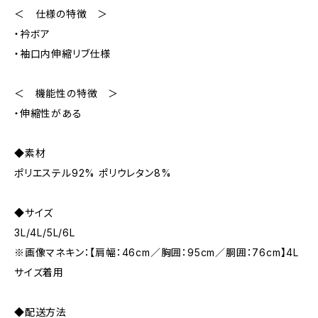
＜ 仕様の特徴 ＞
・衿ボア
・袖口内伸縮リブ仕様
＜ 機能性の特徴 ＞
・伸縮性がある
◆素材
ポリエステル92% ポリウレタン8%
◆サイズ
3L/4L/5L/6L
※画像マネキン：【肩幅：46cm／胸囲：95cm／胴囲：76cm】4L
サイズ着用
◆配送方法