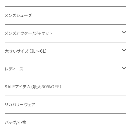
URBAN SQUARE
スラックス
シャツ/ポロシャツ
デニムパンツ
メンズシューズ
EDWIN
ワイシャツ
パーカー/スウェット
イージーパンツ
メンズアウター/ジャケット
snow peak
シューズ
ニット
スラックス
ジャケット
大きいサイズ（3L～6L）
カジュアルジャケット
G-stage
フォーマル
ブルゾン
ビジネス
レディース
ビジネスジャケット
セットアップ
TETEHOMME
Tシャツ/ポロシャツ
コート
カジュアル
アウター
SALEアイテム（最大30％OFF）
ワイシャツ
ニット/Tシャツ/カットソー
TAION
マウンテンパーカー/アウトドア
アウター
トップス（ブラウス/カットソー）
リカバリーウェア
スウェット/パーカー
ダウン / 中綿アウター
ジャケット
バッグ/小物