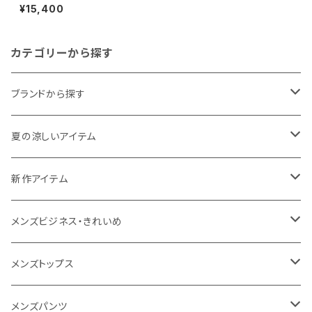
｜裏フリース防寒ミリタリーブル
¥15,400
ゾン｜レッドベレー メンズ RB5
5-95014F ベージュ
カテゴリーから探す
ブランドから探す
THE NORTH FACE
夏の涼しいアイテム
NANGA
メンズ
新作アイテム
1PIU1UGUALE3 RELAX
レディース
メンズ
メンズビジネス・きれいめ
go slow caravan
レディース
スーツ
メンズトップス
SY32 by SWEET YEARS
カジュアルセットアップ
Tシャツ/カットソー
メンズパンツ