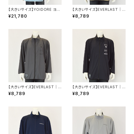
【大きいサイズ】YOIDORE ヨイ
【大きいサイズ】EVERLAST｜U
ドレ｜ヴィンテージ刺繍デニム
Vカットナイロンストレッチジャ
¥21,780
¥8,789
ジャケット｜チベタンデニムジャ
ケット｜吸水速乾 エバーラスト
ケット 綿100％ 1273-5375 メ
メンズ elc61901hb ベージュ
ンズ ブルー
【大きいサイズ】EVERLAST｜U
【大きいサイズ】EVERLAST｜U
Vカットナイロンストレッチジャ
Vカットナイロンストレッチジャ
¥8,789
¥8,789
ケット｜吸水速乾 エバーラスト
ケット｜吸水速乾 エバーラスト
メンズ elc61901hb C.グレー
メンズ elc61901hb ブラック