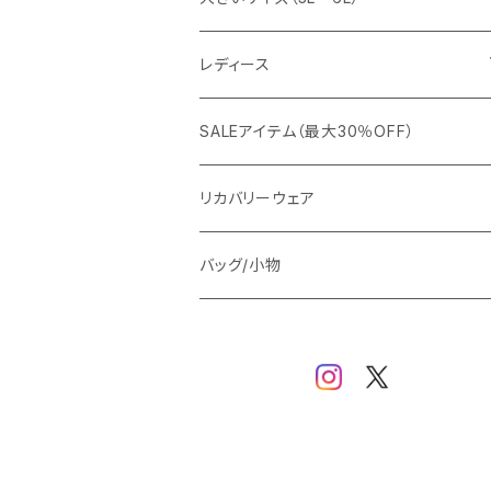
カジュアルジャケット
G-stage
フォーマル
ブルゾン
ビジネス
レディース
ビジネスジャケット
セットアップ
TETEHOMME
Tシャツ/ポロシャツ
コート
カジュアル
アウター
SALEアイテム（最大30％OFF）
ワイシャツ
ニット/Tシャツ/カットソー
TAION
マウンテンパーカー/アウトドア
アウター
トップス（ブラウス/カットソー）
リカバリーウェア
スウェット/パーカー
ダウン / 中綿アウター
ジャケット
バッグ/小物
ベスト
セットアップ
パンツ
スカート/ワンピース