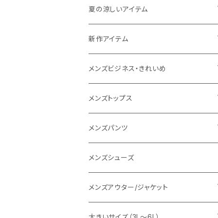
THE NORTH FACE
夏の涼しいアイテム
NANGA
メンズ
新作アイテム
1PIU1UGUALE3 RELAX
レディース
メンズ
メンズビジネス・きれいめ
go slow caravan
レディース
スーツ
メンズトップス
SY32 by SWEET YEARS
カジュアルセットアップ
Tシャツ/カットソー
メンズパンツ
URBAN SQUARE
スラックス
シャツ/ポロシャツ
デニムパンツ
メンズシューズ
EDWIN
ワイシャツ
パーカー/スウェット
イージーパンツ
メンズアウター/ジャケット
snow peak
シューズ
ニット
スラックス
ジャケット
大きいサイズ（3L～6L）