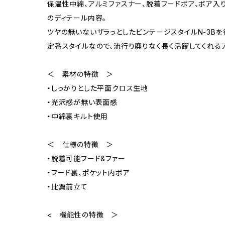
保温性中綿、アルミファスナー、脱着フードボア、ボア入
のディテール内容。
ツヤの無いないザラっとしたビンテージスタイルN-3Bを
定番スタイルなので、流行り廃りなく長く活躍してくれるア
＜ 素材の特徴 ＞
・しっかりとした平面クロス生地
・光沢感が無い表面感
・中綿裏キルト使用
＜ 仕様の特徴 ＞
・脱着可能フード&ファー
・フード裏、ポケット内ボア
・比翼前立て
< 機能性の特徴 ＞