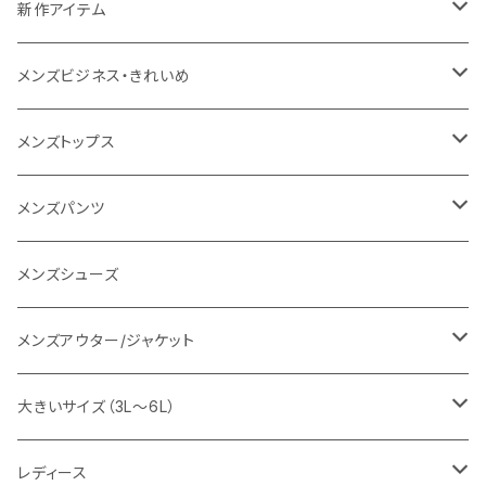
NANGA
メンズ
新作アイテム
1PIU1UGUALE3 RELAX
レディース
メンズ
メンズビジネス・きれいめ
go slow caravan
レディース
スーツ
メンズトップス
SY32 by SWEET YEARS
カジュアルセットアップ
Tシャツ/カットソー
メンズパンツ
URBAN SQUARE
スラックス
シャツ/ポロシャツ
デニムパンツ
メンズシューズ
EDWIN
ワイシャツ
パーカー/スウェット
イージーパンツ
メンズアウター/ジャケット
snow peak
シューズ
ニット
スラックス
ジャケット
大きいサイズ（3L～6L）
カジュアルジャケット
G-stage
フォーマル
ブルゾン
ビジネス
レディース