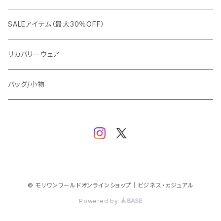
ビジネスジャケット
セットアップ
TETEHOMME
Tシャツ/ポロシャツ
コート
カジュアル
アウター
SALEアイテム（最大30％OFF）
ワイシャツ
ニット/Tシャツ/カットソー
TAION
マウンテンパーカー/アウトドア
アウター
トップス（ブラウス/カットソー）
リカバリーウェア
スウェット/パーカー
ダウン / 中綿アウター
ジャケット
バッグ/小物
ベスト
セットアップ
パンツ
スカート/ワンピース
© モリワンワールドオンラインショップ｜ビジネス・カジュアル
Powered by
シューズ