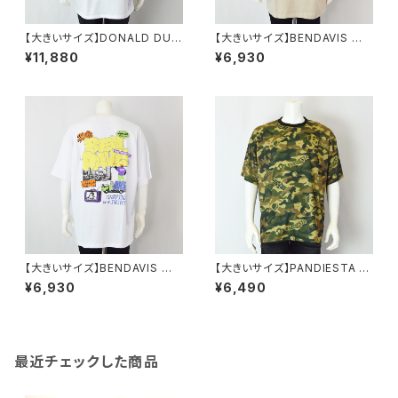
【大きいサイズ】DONALD DUC
【大きいサイズ】BENDAVIS ベ
K半袖Tシャツ｜メンズ 1278-6
ン・デイビス｜接触冷感オーバ
¥11,880
¥6,930
545 ホワイト
ーラップ半袖Tシャツ｜メンズ 1
278-6584 ベージュ
【大きいサイズ】BENDAVIS ベ
【大きいサイズ】PANDIESTA J
ン・デイビス｜接触冷感オーバ
APAN｜パンダモチーフ カモフ
¥6,930
¥6,490
ーラップ半袖Tシャツ｜メンズ 1
ラージュプリント半袖Tシャツ｜
278-6584 ホワイト
パンディエスタジャパン メンズ 5
95225k-4-f グリーン
最近チェックした商品