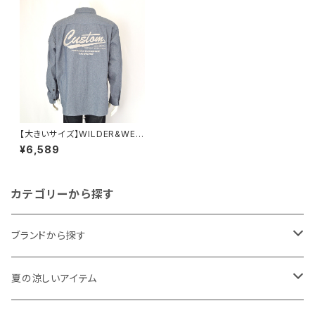
【大きいサイズ】WILDER&WES
T｜綿100％アメリカンビンテー
¥6,589
ジ刺繍シャツ｜ワイルダーアン
ドウエスト ww61-12014f-a メ
ンズ ブルー
カテゴリーから探す
ブランドから探す
THE NORTH FACE
夏の涼しいアイテム