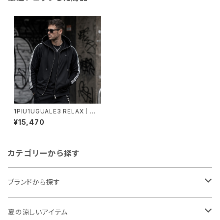
1PIU1UGUALE3 RELAX｜速
乾ジャージーラインフーディー
¥15,470
｜ウノピゥウノウグァーレトレ リ
ラックス メンズ uso-25053 ブ
ラック
カテゴリーから探す
ブランドから探す
THE NORTH FACE
夏の涼しいアイテム