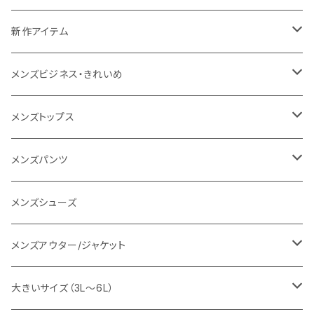
NANGA
メンズ
新作アイテム
1PIU1UGUALE3 RELAX
レディース
メンズ
メンズビジネス・きれいめ
go slow caravan
レディース
スーツ
メンズトップス
SY32 by SWEET YEARS
カジュアルセットアップ
Tシャツ/カットソー
メンズパンツ
URBAN SQUARE
スラックス
シャツ/ポロシャツ
デニムパンツ
メンズシューズ
EDWIN
ワイシャツ
パーカー/スウェット
イージーパンツ
メンズアウター/ジャケット
snow peak
シューズ
ニット
スラックス
ジャケット
大きいサイズ（3L～6L）