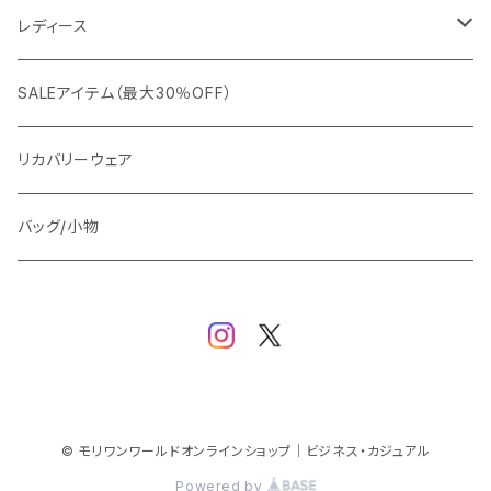
カジュアルジャケット
G-stage
フォーマル
ブルゾン
ビジネス
レディース
ビジネスジャケット
セットアップ
TETEHOMME
Tシャツ/ポロシャツ
コート
カジュアル
アウター
SALEアイテム（最大30％OFF）
ワイシャツ
ニット/Tシャツ/カットソー
TAION
マウンテンパーカー/アウトドア
アウター
トップス（ブラウス/カットソー）
リカバリーウェア
スウェット/パーカー
ダウン / 中綿アウター
ジャケット
バッグ/小物
ベスト
セットアップ
パンツ
スカート/ワンピース
© モリワンワールドオンラインショップ｜ビジネス・カジュアル
Powered by