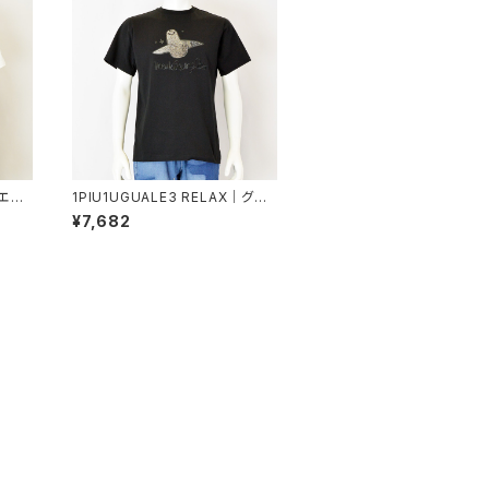
｜エン
1PIU1UGUALE3 RELAX｜グラ
ピゥウ
デーションラインストーン半袖Tシ
¥7,682
メンズ
ャツ｜ウノピゥウノウグァーレトレ
リラックス メンズ ust-26015 ブ
ラック