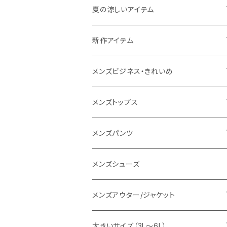
THE NORTH FACE
夏の涼しいアイテム
NANGA
メンズ
新作アイテム
1PIU1UGUALE3 RELAX
レディース
メンズ
メンズビジネス・きれいめ
go slow caravan
レディース
スーツ
メンズトップス
SY32 by SWEET YEARS
カジュアルセットアップ
Tシャツ/カットソー
メンズパンツ
URBAN SQUARE
スラックス
シャツ/ポロシャツ
デニムパンツ
メンズシューズ
EDWIN
ワイシャツ
パーカー/スウェット
イージーパンツ
メンズアウター/ジャケット
snow peak
シューズ
ニット
スラックス
ジャケット
大きいサイズ（3L～6L）