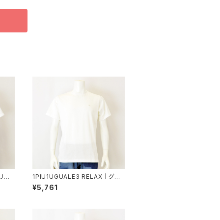
｜リバ
1PIU1UGUALE3 RELAX｜グロ
ピゥウ
ッシー刺繍ネックロゴ半袖Tシャ
¥5,761
メンズ
ツ｜ウノピゥウノウグァーレトレ リ
ラックス メンズ ust-26074 ホワ
イト