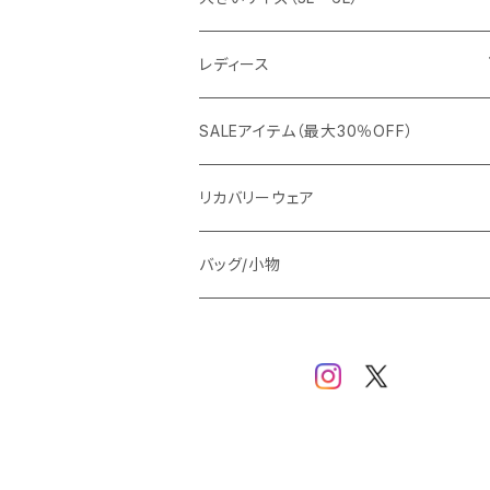
カジュアルジャケット
G-stage
フォーマル
ブルゾン
ビジネス
レディース
ビジネスジャケット
セットアップ
TETEHOMME
Tシャツ/ポロシャツ
コート
カジュアル
アウター
SALEアイテム（最大30％OFF）
ワイシャツ
ニット/Tシャツ/カットソー
TAION
マウンテンパーカー/アウトドア
アウター
トップス（ブラウス/カットソー）
リカバリーウェア
スウェット/パーカー
ダウン / 中綿アウター
ジャケット
バッグ/小物
ベスト
セットアップ
パンツ
スカート/ワンピース