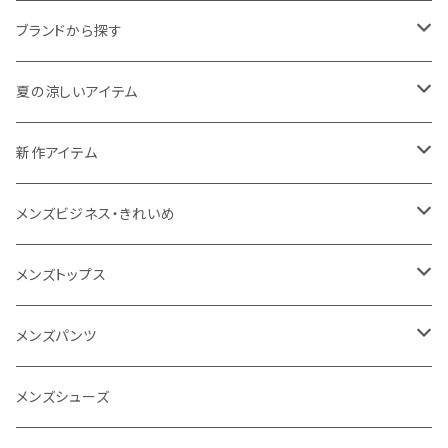
ブランドから探す
THE NORTH FACE
夏の涼しいアイテム
NANGA
メンズ
新作アイテム
1PIU1UGUALE3 RELAX
レディース
メンズ
メンズビジネス・きれいめ
go slow caravan
レディース
スーツ
メンズトップス
SY32 by SWEET YEARS
カジュアルセットアップ
Tシャツ/カットソー
メンズパンツ
URBAN SQUARE
スラックス
シャツ/ポロシャツ
デニムパンツ
メンズシューズ