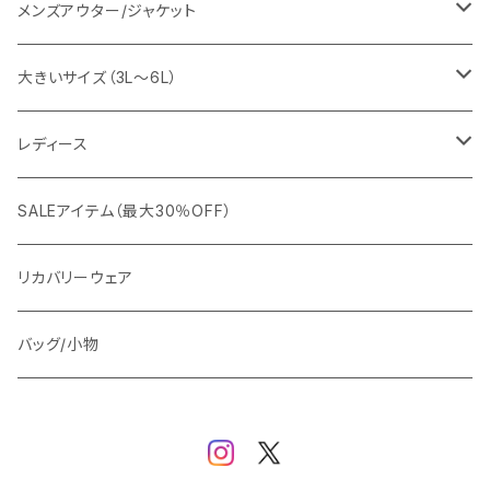
EDWIN
ワイシャツ
パーカー/スウェット
イージーパンツ
メンズアウター/ジャケット
snow peak
シューズ
ニット
スラックス
ジャケット
大きいサイズ（3L～6L）
カジュアルジャケット
G-stage
フォーマル
ブルゾン
ビジネス
レディース
ビジネスジャケット
セットアップ
TETEHOMME
Tシャツ/ポロシャツ
コート
カジュアル
アウター
SALEアイテム（最大30％OFF）
ワイシャツ
ニット/Tシャツ/カットソー
TAION
マウンテンパーカー/アウトドア
アウター
トップス（ブラウス/カットソー）
リカバリーウェア
スウェット/パーカー
ダウン / 中綿アウター
ジャケット
バッグ/小物
ベスト
セットアップ
パンツ