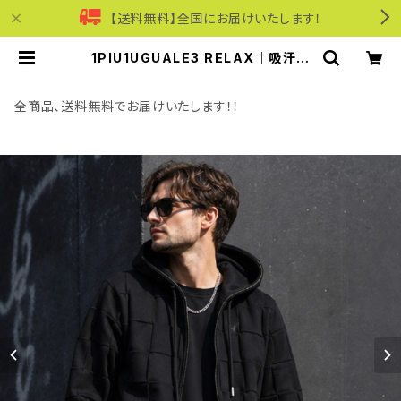
【送料無料】全国にお届けいたします！
1PIU1UGUALE3 RELAX｜吸汗速
乾ブロックニットジップアップフーデ
ィー｜伸縮性 ストレスフリー ウノピゥ
ウノウグァーレトレ リラックス メンズ
全商品、送料無料でお届けいたします！！
usk-26010 ブラック | モリワンワー
ルドオンラインショップ｜ビジネス・カ
ジュアル