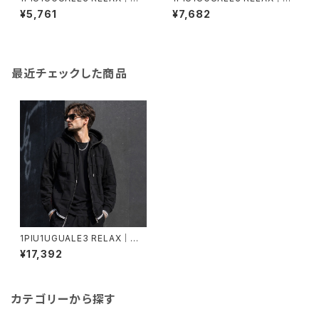
ンボスロゴ半袖Tシャツ｜ウノピ
デーションラインストーン半袖T
¥5,761
¥7,682
ゥウノウグァーレトレ リラックス
シャツ｜ウノピゥウノウグァーレ
メンズ ust-26077 ホワイト
トレ リラックス メンズ ust-260
15 ブラック
最近チェックした商品
1PIU1UGUALE3 RELAX｜吸
汗速乾ブロックニットジップアッ
¥17,392
プフーディー｜伸縮性 ストレス
フリー ウノピゥウノウグァーレト
レ リラックス メンズ usk-2601
0 ブラック
カテゴリーから探す