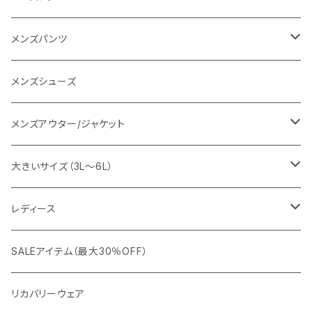
SY32 by SWEET YEARS
カジュアルセットアップ
Tシャツ/カットソー
メンズパンツ
URBAN SQUARE
スラックス
シャツ/ポロシャツ
デニムパンツ
メンズシューズ
EDWIN
ワイシャツ
パーカー/スウェット
イージーパンツ
メンズアウター/ジャケット
snow peak
シューズ
ニット
スラックス
ジャケット
大きいサイズ（3L～6L）
カジュアルジャケット
G-stage
フォーマル
ブルゾン
ビジネス
レディース
ビジネスジャケット
セットアップ
TETEHOMME
Tシャツ/ポロシャツ
コート
カジュアル
アウター
SALEアイテム（最大30％OFF）
ワイシャツ
ニット/Tシャツ/カットソー
TAION
マウンテンパーカー/アウトドア
アウター
トップス（ブラウス/カットソー）
リカバリーウェア