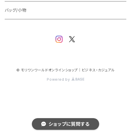
スウェット/パーカー
ダウン / 中綿アウター
ジャケット
バッグ/小物
ベスト
セットアップ
パンツ
スカート/ワンピース
© モリワンワールドオンラインショップ｜ビジネス・カジュアル
Powered by
シューズ
ショップに質問する