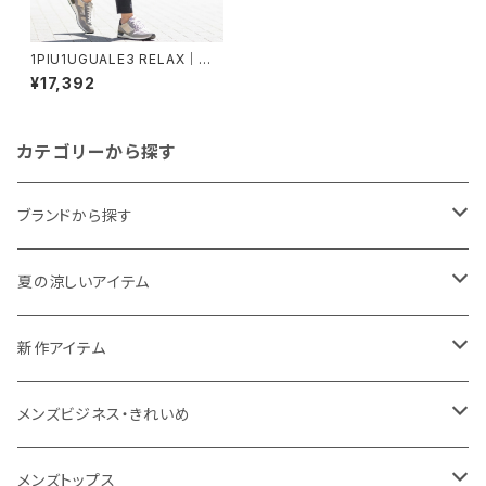
1PIU1UGUALE3 RELAX｜接
触冷感ストレッチナイロンスラッ
¥17,392
クス｜ウノピゥウノウグァーレト
レ リラックス メンズ usb-2606
2 C.グレー
カテゴリーから探す
ブランドから探す
THE NORTH FACE
夏の涼しいアイテム
NANGA
メンズ
新作アイテム
1PIU1UGUALE3 RELAX
レディース
メンズ
メンズビジネス・きれいめ
go slow caravan
レディース
スーツ
メンズトップス