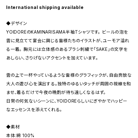
International shipping available
◆デザイン
YOIDOREのKAMINARISAMA半袖Tシャツです。 ビールの泡を
雲に見立てて宴会に興じる雷様たちのイラストが、ユーモア溢れ
る一着。 胸元には立体感のあるブラシ刺繍で「SAKE」の文字を
あしらい、さりげないアクセントを加えています。
雲の上で一杯やっているような雷様のグラフィックが、自由奔放な
大人の遊び心を演出する。独特のゆるいタッチが周囲の視線を和
ませ、着るだけで今夜の晩酌が待ち遠しくなるはず。
日常の何気ないシーンに、YOIDOREらしいにぎやかでハッピー
なエッセンスを添えてくれる。
◆素材
本体:綿 100%