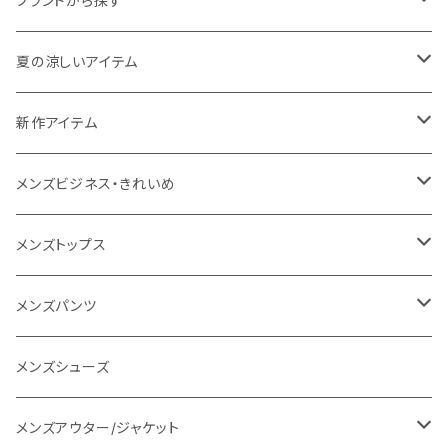
ブランドから探す
THE NORTH FACE
夏の涼しいアイテム
NANGA
メンズ
新作アイテム
1PIU1UGUALE3 RELAX
レディース
メンズ
メンズビジネス・きれいめ
go slow caravan
レディース
スーツ
メンズトップス
SY32 by SWEET YEARS
カジュアルセットアップ
Tシャツ/カットソー
メンズパンツ
URBAN SQUARE
スラックス
シャツ/ポロシャツ
デニムパンツ
メンズシューズ
EDWIN
ワイシャツ
パーカー/スウェット
イージーパンツ
メンズアウター/ジャケット