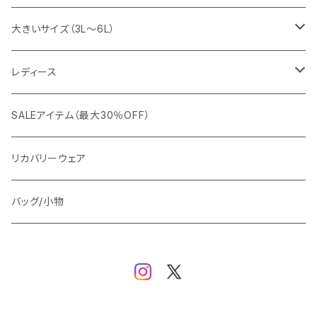
snow peak
シューズ
ニット
スラックス
ジャケット
大きいサイズ（3L～6L）
カジュアルジャケット
G-stage
フォーマル
ブルゾン
ビジネス
レディース
ビジネスジャケット
セットアップ
TETEHOMME
Tシャツ/ポロシャツ
コート
カジュアル
アウター
SALEアイテム（最大30％OFF）
ワイシャツ
ニット/Tシャツ/カットソー
TAION
マウンテンパーカー/アウトドア
アウター
トップス（ブラウス/カットソー）
リカバリーウェア
スウェット/パーカー
ダウン / 中綿アウター
ジャケット
バッグ/小物
ベスト
セットアップ
パンツ