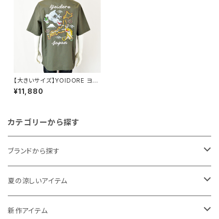
【大きいサイズ】YOIDORE ヨイ
ドレ｜酔虎と酔龍刺繍デザイン
¥11,880
半袖シャツ｜綿100％ 1277-6
215 メンズ カーキー
カテゴリーから探す
ブランドから探す
THE NORTH FACE
夏の涼しいアイテム
NANGA
メンズ
新作アイテム