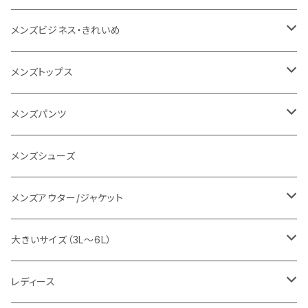
1PIU1UGUALE3 RELAX
レディース
メンズ
メンズビジネス・きれいめ
go slow caravan
レディース
スーツ
メンズトップス
SY32 by SWEET YEARS
カジュアルセットアップ
Tシャツ/カットソー
メンズパンツ
URBAN SQUARE
スラックス
シャツ/ポロシャツ
デニムパンツ
メンズシューズ
EDWIN
ワイシャツ
パーカー/スウェット
イージーパンツ
メンズアウター/ジャケット
snow peak
シューズ
ニット
スラックス
ジャケット
大きいサイズ（3L～6L）
カジュアルジャケット
G-stage
フォーマル
ブルゾン
ビジネス
レディース