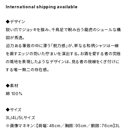
International shipping available
◆デザイン
鋭い爪でジョッキを掴み、千鳥足で睨み合う龍虎のシュールな構
図が秀逸。
迫力ある筆致の中に漂う「脱力感」が、単なる和柄シャツは一線
を画すエッジの効いた佇まいを演出する。お酒を愛する者の究極
の境地を表現したようなデザインは、見る者の視線をくぎ付けに
する唯一無二の存在感。
◆素材
綿 100%
◆サイズ
3L/4L/5Lサイズ
※画像マネキン：【肩幅：46cm／胸囲：95cm／胴囲：76cm】3L