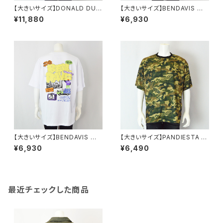
【大きいサイズ】DONALD DUC
【大きいサイズ】BENDAVIS ベ
K半袖Tシャツ｜メンズ 1278-6
ン・デイビス｜接触冷感オーバ
¥11,880
¥6,930
545 ホワイト
ーラップ半袖Tシャツ｜メンズ 1
278-6584 ベージュ
【大きいサイズ】BENDAVIS ベ
【大きいサイズ】PANDIESTA J
ン・デイビス｜接触冷感オーバ
APAN｜パンダモチーフ カモフ
¥6,930
¥6,490
ーラップ半袖Tシャツ｜メンズ 1
ラージュプリント半袖Tシャツ｜
278-6584 ホワイト
パンディエスタジャパン メンズ 5
95225k-4-f グリーン
最近チェックした商品