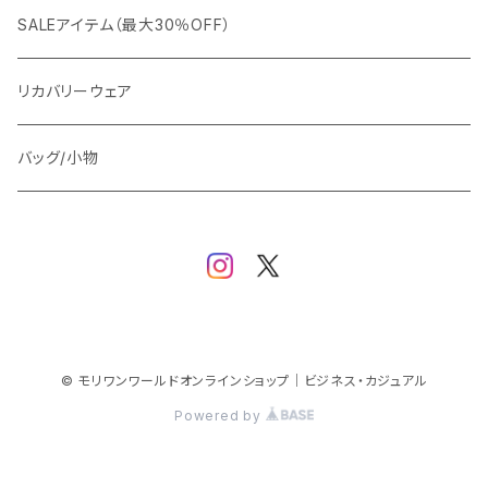
ビジネスジャケット
セットアップ
TETEHOMME
Tシャツ/ポロシャツ
コート
カジュアル
アウター
SALEアイテム（最大30％OFF）
ワイシャツ
ニット/Tシャツ/カットソー
TAION
マウンテンパーカー/アウトドア
アウター
トップス（ブラウス/カットソー）
リカバリーウェア
スウェット/パーカー
ダウン / 中綿アウター
ジャケット
バッグ/小物
ベスト
セットアップ
パンツ
スカート/ワンピース
© モリワンワールドオンラインショップ｜ビジネス・カジュアル
Powered by
シューズ