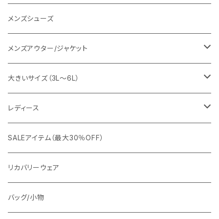
URBAN SQUARE
スラックス
シャツ/ポロシャツ
デニムパンツ
メンズシューズ
EDWIN
ワイシャツ
パーカー/スウェット
イージーパンツ
メンズアウター/ジャケット
snow peak
シューズ
ニット
スラックス
ジャケット
大きいサイズ（3L～6L）
カジュアルジャケット
G-stage
フォーマル
ブルゾン
ビジネス
レディース
ビジネスジャケット
セットアップ
TETEHOMME
Tシャツ/ポロシャツ
コート
カジュアル
アウター
SALEアイテム（最大30％OFF）
ワイシャツ
ニット/Tシャツ/カットソー
TAION
マウンテンパーカー/アウトドア
アウター
トップス（ブラウス/カットソー）
リカバリーウェア
スウェット/パーカー
ダウン / 中綿アウター
ジャケット
バッグ/小物