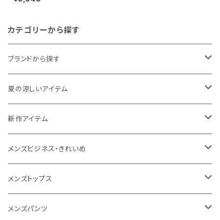
ャツ｜ショートスリーブスクエア
ロゴポケットティー NT82541
メンズ ホワイトミックスグレー
カテゴリーから探す
ブランドから探す
THE NORTH FACE
夏の涼しいアイテム
NANGA
メンズ
新作アイテム
1PIU1UGUALE3 RELAX
レディース
メンズ
メンズビジネス・きれいめ
go slow caravan
レディース
スーツ
メンズトップス
SY32 by SWEET YEARS
カジュアルセットアップ
Tシャツ/カットソー
メンズパンツ