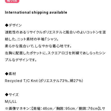
残り1点
International shipping available
◆デザイン
速乾性のあるリサイクルポリエステルと風合いのよいコットンを混
紡した、ニット素材の半袖Tシャツ。
柔らかな風合いで、しなやかな着心地です。
左胸に配置したポケットに、スクエアロゴを刺繍であしらったシン
プルなデザインです。
◆素材
Recycled T/C Knit（ポリエステル73％、綿27％）
◆サイズ
M/L/LL
※画像マネキン：【肩幅：46cm／胸囲：95cm／胴囲：76cm】Lサ