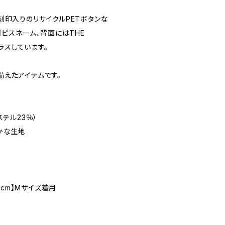
刻印入りのリサイクルPETボタンな
ゴピスネーム、背面にはTHE
ラスしています。
えたアイテムです。
エステル23％）
かな生地
6cm】Mサイズ着用