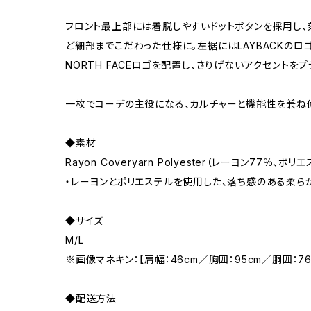
フロント最上部には着脱しやすいドットボタンを採用し、
ど細部までこだわった仕様に。左裾にはLAYBACKのロ
NORTH FACEロゴを配置し、さりげないアクセントをプ
一枚でコーデの主役になる、カルチャーと機能性を兼ね備
◆素材
Rayon Coveryarn Polyester（レーヨン77％、ポリ
・レーヨンとポリエステルを使用した、落ち感のある柔ら
◆サイズ
M/L
※画像マネキン：【肩幅：46cm／胸囲：95cm／胴囲：7
◆配送方法