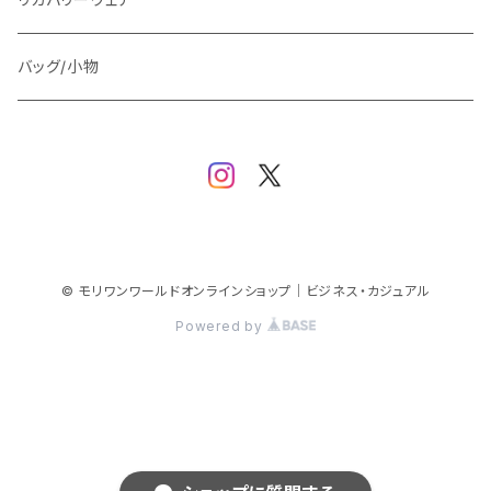
スウェット/パーカー
ダウン / 中綿アウター
ジャケット
バッグ/小物
ベスト
セットアップ
パンツ
スカート/ワンピース
© モリワンワールドオンラインショップ｜ビジネス・カジュアル
Powered by
シューズ