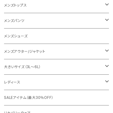
go slow caravan
レディース
スーツ
メンズトップス
SY32 by SWEET YEARS
カジュアルセットアップ
Tシャツ/カットソー
メンズパンツ
URBAN SQUARE
スラックス
シャツ/ポロシャツ
デニムパンツ
メンズシューズ
EDWIN
ワイシャツ
パーカー/スウェット
イージーパンツ
メンズアウター/ジャケット
snow peak
シューズ
ニット
スラックス
ジャケット
大きいサイズ（3L～6L）
カジュアルジャケット
G-stage
フォーマル
ブルゾン
ビジネス
レディース
ビジネスジャケット
セットアップ
TETEHOMME
Tシャツ/ポロシャツ
コート
カジュアル
アウター
SALEアイテム（最大30％OFF）
ワイシャツ
ニット/Tシャツ/カットソー
TAION
マウンテンパーカー/アウトドア
アウター
トップス（ブラウス/カットソー）
リカバリーウェア