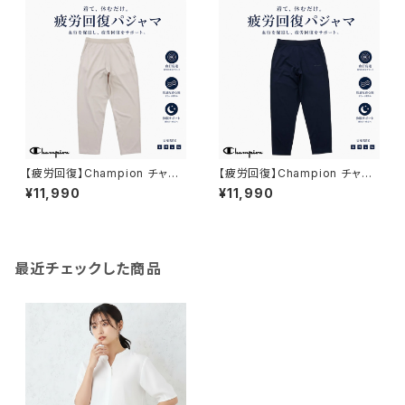
【疲労回復】Champion チャン
【疲労回復】Champion チャン
ピオン｜リカバリーウェア ロン
ピオン｜リカバリーウェア ロン
¥11,990
¥11,990
グパンツ｜ユニセックス 血行促
グパンツ｜ユニセックス 血行促
進 遠赤外線 一般医療機器 パジ
進 遠赤外線 一般医療機器 パジ
ャマ 部屋着 c3-cs290 S.ベー
ャマ 部屋着 c3-cs290 ネイビ
ジュ
ー
最近チェックした商品