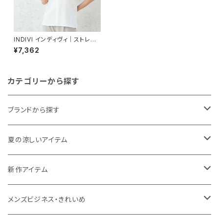
INDIVI インディヴィ｜ストレッ
チキーネック半袖ブラウス｜洗
¥7,362
濯可能 二の腕カバー レディー
ス n65-14401 オフホワイト
カテゴリーから探す
ブランドから探す
THE NORTH FACE
夏の涼しいアイテム
NANGA
メンズ
新作アイテム
1PIU1UGUALE3 RELAX
レディース
メンズ
メンズビジネス・きれいめ