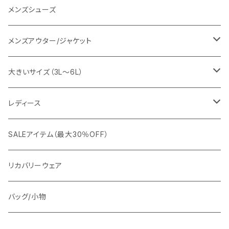
URBAN SQUARE
スラックス
シャツ/ポロシャツ
デニムパンツ
メンズシューズ
EDWIN
ワイシャツ
パーカー/スウェット
イージーパンツ
メンズアウター/ジャケット
snow peak
シューズ
ニット
スラックス
ジャケット
大きいサイズ（3L～6L）
カジュアルジャケット
G-stage
フォーマル
ブルゾン
ビジネス
レディース
ビジネスジャケット
セットアップ
TETEHOMME
Tシャツ/ポロシャツ
コート
カジュアル
アウター
SALEアイテム（最大30％OFF）
ワイシャツ
ニット/Tシャツ/カットソー
TAION
マウンテンパーカー/アウトドア
アウター
トップス（ブラウス/カットソー）
リカバリーウェア
スウェット/パーカー
ダウン / 中綿アウター
ジャケット
バッグ/小物
ベスト
セットアップ