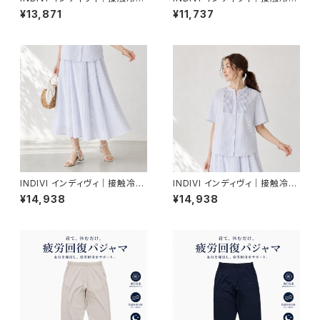
イージーワイドパンツ｜着る日
ドルマントップス｜着る日傘 透
¥13,871
¥11,737
傘 透湿 レディース 177-85301
湿 レディース 177-85301 C.グ
C.グレー
レー
INDIVI インディヴィ｜接触冷感
INDIVI インディヴィ｜接触冷感
シアーシャンブレータックフレア
ピンタックデザインブラウス｜レ
¥14,938
¥14,938
スカート｜レディース 177-854
ディース 177-85403 ホワイト
03 ホワイト