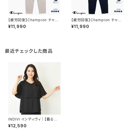
【疲労回復】Champion チャン
【疲労回復】Champion チャン
ピオン｜リカバリーウェア ロン
ピオン｜リカバリーウェア ロン
¥11,990
¥11,990
グパンツ｜ユニセックス 血行促
グパンツ｜ユニセックス 血行促
進 遠赤外線 一般医療機器 パジ
進 遠赤外線 一般医療機器 パジ
ャマ 部屋着 c3-cs290 S.ベー
ャマ 部屋着 c3-cs290 ネイビ
ジュ
ー
最近チェックした商品
INDIVI インディヴィ｜【着る日
傘】シフォンドッキングブラウス
¥12,590
｜遮熱 UVカット 接触冷感 吸汗