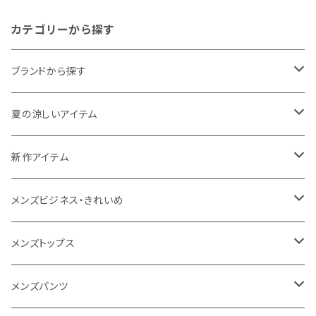
速乾 洗濯機可能 ストレッチ レ
ディース 177-85401 ブラック
カテゴリーから探す
ブランドから探す
THE NORTH FACE
夏の涼しいアイテム
NANGA
メンズ
新作アイテム
1PIU1UGUALE3 RELAX
レディース
メンズ
メンズビジネス・きれいめ
go slow caravan
レディース
スーツ
メンズトップス
SY32 by SWEET YEARS
カジュアルセットアップ
Tシャツ/カットソー
メンズパンツ