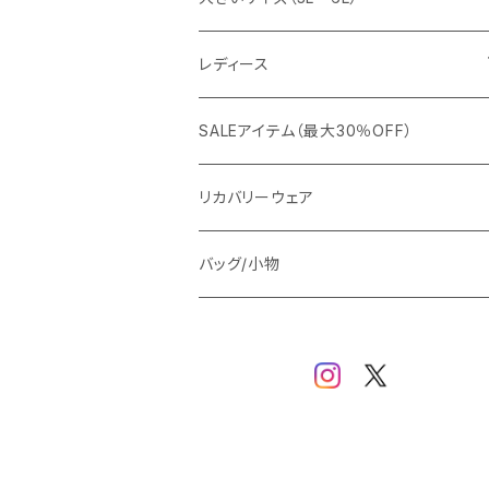
カジュアルジャケット
G-stage
フォーマル
ブルゾン
ビジネス
レディース
ビジネスジャケット
セットアップ
TETEHOMME
Tシャツ/ポロシャツ
コート
カジュアル
アウター
SALEアイテム（最大30％OFF）
ワイシャツ
ニット/Tシャツ/カットソー
TAION
マウンテンパーカー/アウトドア
アウター
トップス（ブラウス/カットソー）
リカバリーウェア
スウェット/パーカー
ダウン / 中綿アウター
ジャケット
バッグ/小物
ベスト
セットアップ
パンツ
スカート/ワンピース