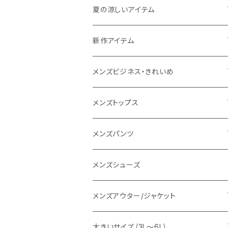
THE NORTH FACE
夏の涼しいアイテム
NANGA
メンズ
新作アイテム
1PIU1UGUALE3 RELAX
レディース
メンズ
メンズビジネス・きれいめ
go slow caravan
レディース
スーツ
メンズトップス
SY32 by SWEET YEARS
カジュアルセットアップ
Tシャツ/カットソー
メンズパンツ
URBAN SQUARE
スラックス
シャツ/ポロシャツ
デニムパンツ
メンズシューズ
EDWIN
ワイシャツ
パーカー/スウェット
イージーパンツ
メンズアウター/ジャケット
snow peak
シューズ
ニット
スラックス
ジャケット
大きいサイズ（3L～6L）