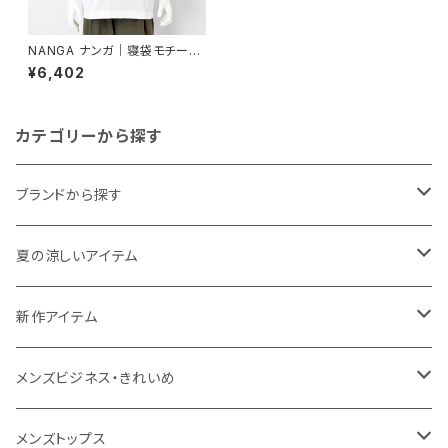
NANGA ナンガ｜寝袋モチーフ
デザイン半袖Tシャツ｜エコハ
¥6,402
イブリッド キープローリング T
シャツ ユニセックス n2610-1m
037z ホワイト
カテゴリーから探す
ブランドから探す
THE NORTH FACE
夏の涼しいアイテム
NANGA
メンズ
新作アイテム
1PIU1UGUALE3 RELAX
レディース
メンズ
メンズビジネス・きれいめ
go slow caravan
レディース
スーツ
メンズトップス