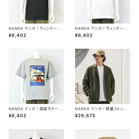
NANGA ナンガ｜ヴィンテージ
NANGA ナンガ｜ヴィンテージ
風デザイン半袖Tシャツ｜エコ
風デザイン半袖Tシャツ｜エコ
¥6,402
¥6,402
ハイブリッド ダックビンテージ
ハイブリッド ダックビンテージ
Tシャツ ユニセックス n2610-1
Tシャツ ユニセックス n2610-1
m058z ブラック
m058z ホワイト
NANGA ナンガ｜寝袋モチーフ
NANGA ナンガ｜軽量ストレス
デザイン半袖Tシャツ｜エコハ
フリーテーラードジャケット｜ド
¥6,402
¥26,675
イブリッド キープローリング T
ットエア コンフィー ジャケット
シャツ ユニセックス n2610-1m
メンズ nw2411-1e200 カーキ
037z L.グレー
ー