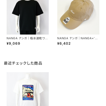
NANGA ナンガ｜吸水速乾ワッ
NANGA ナンガ｜NANGA×'47
フル半袖Tシャツ｜エアフレック
コットンキャップ｜ユニセックス
¥9,069
¥6,402
ス ワッフル ショートスリーブ T
n2502-3a100z カーキー
シャツ ユニセックス n2600-1
m051a ブラック
最近チェックした商品