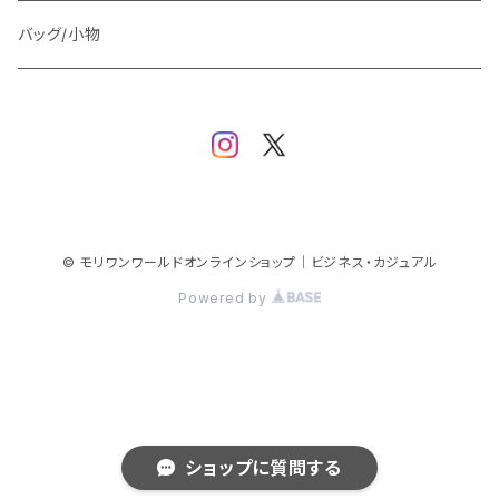
スウェット/パーカー
ダウン / 中綿アウター
ジャケット
バッグ/小物
ベスト
セットアップ
パンツ
スカート/ワンピース
© モリワンワールドオンラインショップ｜ビジネス・カジュアル
Powered by
シューズ
ショップに質問する