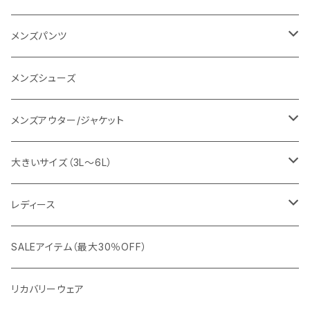
SY32 by SWEET YEARS
カジュアルセットアップ
Tシャツ/カットソー
メンズパンツ
URBAN SQUARE
スラックス
シャツ/ポロシャツ
デニムパンツ
メンズシューズ
EDWIN
ワイシャツ
パーカー/スウェット
イージーパンツ
メンズアウター/ジャケット
snow peak
シューズ
ニット
スラックス
ジャケット
大きいサイズ（3L～6L）
カジュアルジャケット
G-stage
フォーマル
ブルゾン
ビジネス
レディース
ビジネスジャケット
セットアップ
TETEHOMME
Tシャツ/ポロシャツ
コート
カジュアル
アウター
SALEアイテム（最大30％OFF）
ワイシャツ
ニット/Tシャツ/カットソー
TAION
マウンテンパーカー/アウトドア
アウター
トップス（ブラウス/カットソー）
リカバリーウェア