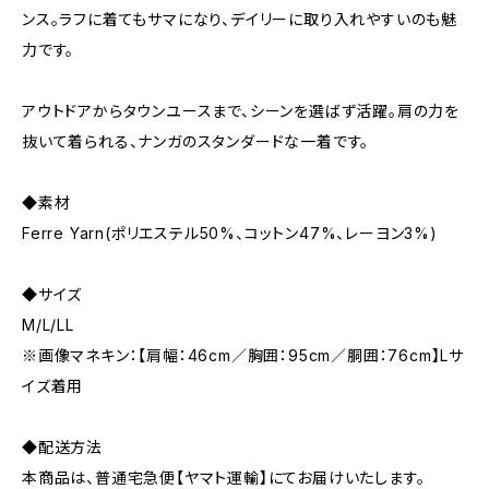
ンス。ラフに着てもサマになり、デイリーに取り入れやすいのも魅
力です。
アウトドアからタウンユースまで、シーンを選ばず活躍。肩の力を
抜いて着られる、ナンガのスタンダードな一着です。
◆素材
Ferre Yarn(ポリエステル50%、コットン47%、レーヨン3%)
◆サイズ
M/L/LL
※画像マネキン：【肩幅：46cm／胸囲：95cm／胴囲：76cm】Lサ
イズ着用
◆配送方法
本商品は、普通宅急便【ヤマト運輸】にてお届けいたします。