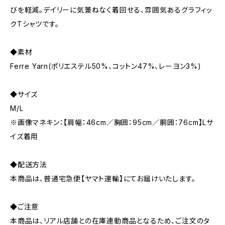
びを軽減。デイリーに気兼ねなく着回せる、雰囲気あるグラフィッ
クTシャツです。
◆素材
Ferre Yarn(ポリエステル50%、コットン47%、レーヨン3%)
◆サイズ
M/L
※画像マネキン：【肩幅：46cm／胸囲：95cm／胴囲：76cm】Lサ
イズ着用
◆配送方法
本商品は、普通宅急便【ヤマト運輸】にてお届けいたします。
◆ご注意
本商品は、リアル店舗との在庫連動商品となるため、ご注文のタ