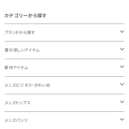
Tシャツ ユニセックス n2610-1
m058z ホワイト
カテゴリーから探す
ブランドから探す
THE NORTH FACE
夏の涼しいアイテム
NANGA
メンズ
新作アイテム
1PIU1UGUALE3 RELAX
レディース
メンズ
メンズビジネス・きれいめ
go slow caravan
レディース
スーツ
メンズトップス
SY32 by SWEET YEARS
カジュアルセットアップ
Tシャツ/カットソー
メンズパンツ