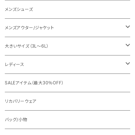
URBAN SQUARE
スラックス
シャツ/ポロシャツ
デニムパンツ
メンズシューズ
EDWIN
ワイシャツ
パーカー/スウェット
イージーパンツ
メンズアウター/ジャケット
snow peak
シューズ
ニット
スラックス
ジャケット
大きいサイズ（3L～6L）
カジュアルジャケット
G-stage
フォーマル
ブルゾン
ビジネス
レディース
ビジネスジャケット
セットアップ
TETEHOMME
Tシャツ/ポロシャツ
コート
カジュアル
アウター
SALEアイテム（最大30％OFF）
ワイシャツ
ニット/Tシャツ/カットソー
TAION
マウンテンパーカー/アウトドア
アウター
トップス（ブラウス/カットソー）
リカバリーウェア
スウェット/パーカー
ダウン / 中綿アウター
ジャケット
バッグ/小物