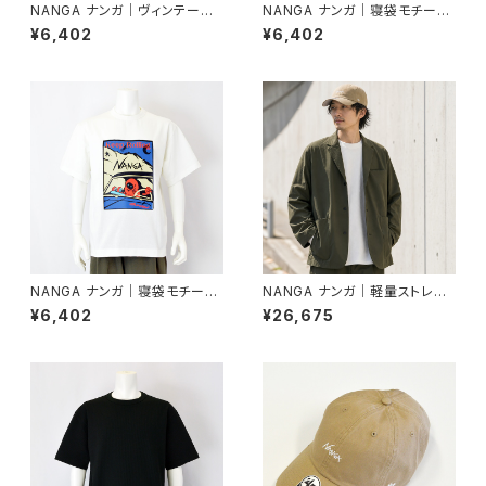
NANGA ナンガ｜ヴィンテージ
NANGA ナンガ｜寝袋モチーフ
風デザイン半袖Tシャツ｜エコ
デザイン半袖Tシャツ｜エコハ
¥6,402
¥6,402
ハイブリッド ダックビンテージ
イブリッド キープローリング T
Tシャツ ユニセックス n2610-1
シャツ ユニセックス n2610-1m
m058z ブラック
037z L.グレー
NANGA ナンガ｜寝袋モチーフ
NANGA ナンガ｜軽量ストレス
デザイン半袖Tシャツ｜エコハ
フリーテーラードジャケット｜ド
¥6,402
¥26,675
イブリッド キープローリング T
ットエア コンフィー ジャケット
シャツ ユニセックス n2610-1m
メンズ nw2411-1e200 カーキ
037z ホワイト
ー