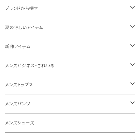
ブランドから探す
THE NORTH FACE
夏の涼しいアイテム
NANGA
メンズ
新作アイテム
1PIU1UGUALE3 RELAX
レディース
メンズ
メンズビジネス・きれいめ
go slow caravan
レディース
スーツ
メンズトップス
SY32 by SWEET YEARS
カジュアルセットアップ
Tシャツ/カットソー
メンズパンツ
URBAN SQUARE
スラックス
シャツ/ポロシャツ
デニムパンツ
メンズシューズ