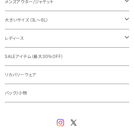
EDWIN
ワイシャツ
パーカー/スウェット
イージーパンツ
メンズアウター/ジャケット
snow peak
シューズ
ニット
スラックス
ジャケット
大きいサイズ（3L～6L）
カジュアルジャケット
G-stage
フォーマル
ブルゾン
ビジネス
レディース
ビジネスジャケット
セットアップ
TETEHOMME
Tシャツ/ポロシャツ
コート
カジュアル
アウター
SALEアイテム（最大30％OFF）
ワイシャツ
ニット/Tシャツ/カットソー
TAION
マウンテンパーカー/アウトドア
アウター
トップス（ブラウス/カットソー）
リカバリーウェア
スウェット/パーカー
ダウン / 中綿アウター
ジャケット
バッグ/小物
ベスト
セットアップ
パンツ