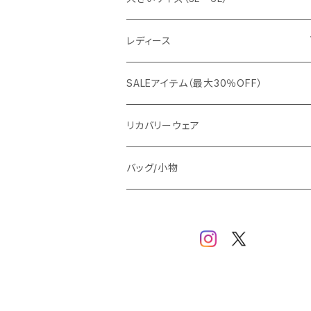
カジュアルジャケット
G-stage
フォーマル
ブルゾン
ビジネス
レディース
ビジネスジャケット
セットアップ
TETEHOMME
Tシャツ/ポロシャツ
コート
カジュアル
アウター
SALEアイテム（最大30％OFF）
ワイシャツ
ニット/Tシャツ/カットソー
TAION
マウンテンパーカー/アウトドア
アウター
トップス（ブラウス/カットソー）
リカバリーウェア
スウェット/パーカー
ダウン / 中綿アウター
ジャケット
バッグ/小物
ベスト
セットアップ
パンツ
スカート/ワンピース