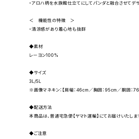
・アロハ柄を水族館仕立てにしてパンダと融合させてデ
＜ 機能性の特徴 ＞
・清涼感があり着心地も抜群
◆素材
レーヨン100%
◆サイズ
3L/5L
※画像マネキン：【肩幅：46cm／胸囲：95cm／胴囲：76
◆配送方法
本商品は、普通宅急便【ヤマト運輸】にてお届けいたしま
◆ご注意