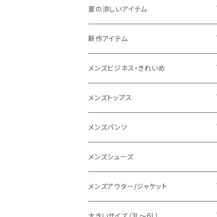
THE NORTH FACE
夏の涼しいアイテム
NANGA
メンズ
新作アイテム
1PIU1UGUALE3 RELAX
レディース
メンズ
メンズビジネス・きれいめ
go slow caravan
レディース
スーツ
メンズトップス
SY32 by SWEET YEARS
カジュアルセットアップ
Tシャツ/カットソー
メンズパンツ
URBAN SQUARE
スラックス
シャツ/ポロシャツ
デニムパンツ
メンズシューズ
EDWIN
ワイシャツ
パーカー/スウェット
イージーパンツ
メンズアウター/ジャケット
snow peak
シューズ
ニット
スラックス
ジャケット
大きいサイズ（3L～6L）