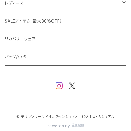
カジュアルジャケット
G-stage
フォーマル
ブルゾン
ビジネス
レディース
ビジネスジャケット
セットアップ
TETEHOMME
Tシャツ/ポロシャツ
コート
カジュアル
アウター
SALEアイテム（最大30％OFF）
ワイシャツ
ニット/Tシャツ/カットソー
TAION
マウンテンパーカー/アウトドア
アウター
トップス（ブラウス/カットソー）
リカバリーウェア
スウェット/パーカー
ダウン / 中綿アウター
ジャケット
バッグ/小物
ベスト
セットアップ
パンツ
スカート/ワンピース
© モリワンワールドオンラインショップ｜ビジネス・カジュアル
Powered by
シューズ