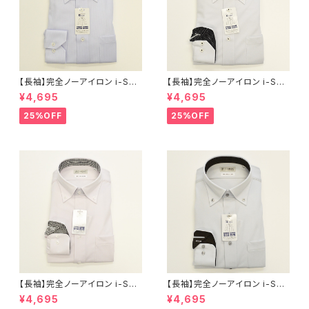
【長袖】完全ノーアイロン i-Shir
【長袖】完全ノーアイロン i-Shir
t｜ワイシャツ 形態安定 レギュ
t｜ワイシャツ 形態安定 レギュ
¥4,695
¥4,695
ラーシルエット ボタンダウン ス
ラーシルエット ボタンダウン ド
トライプ メンズ ビジネス khe2
ビー メンズ ビジネス khe2590
25%OFF
25%OFF
5901-3bd サックス
1-2bd L.グレー
【長袖】完全ノーアイロン i-Shir
【長袖】完全ノーアイロン i-Shir
t｜ワイシャツ 形態安定 レギュ
t｜ワイシャツ 形態安定 レギュ
¥4,695
¥4,695
ラーシルエット ボタンダウン ド
ラーシルエット ボタンダウン ド