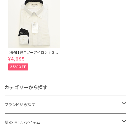
【長袖】完全ノーアイロン i-Shir
t｜ワイシャツ 形態安定 レギュ
¥4,695
ラーシルエット ボタンダウン ド
ット メンズ ビジネス dhw398a
25%OFF
-bd-52 ベージュ
カテゴリーから探す
ブランドから探す
THE NORTH FACE
夏の涼しいアイテム