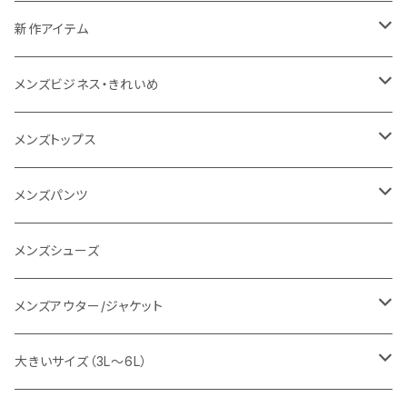
NANGA
メンズ
新作アイテム
1PIU1UGUALE3 RELAX
レディース
メンズ
メンズビジネス・きれいめ
go slow caravan
レディース
スーツ
メンズトップス
SY32 by SWEET YEARS
カジュアルセットアップ
Tシャツ/カットソー
メンズパンツ
URBAN SQUARE
スラックス
シャツ/ポロシャツ
デニムパンツ
メンズシューズ
EDWIN
ワイシャツ
パーカー/スウェット
イージーパンツ
メンズアウター/ジャケット
snow peak
シューズ
ニット
スラックス
ジャケット
大きいサイズ（3L～6L）