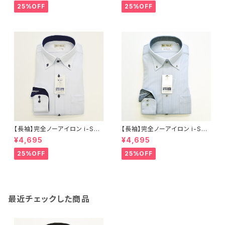
ビー メンズ ビジネス dhw397
ビー メンズ ビジネス dhw397
25%OFF
25%OFF
a-bd-91 ラベンダー
a-bd-12 L.グレー
【長袖】完全ノーアイロン i-Shir
【長袖】完全ノーアイロン i-Shir
t｜ワイシャツ 形態安定 レギュ
t｜ワイシャツ 形態安定 レギュ
¥4,695
¥4,695
ラーシルエット ボタンダウン ド
ラーシルエット ボタンダウン ス
ビー メンズ ビジネス dhw397
トライプ メンズ ビジネス dhw3
25%OFF
25%OFF
a-bd-81 サックス
99a-bd-84 S.ブルー
最近チェックした商品