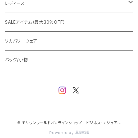
カジュアルジャケット
G-stage
フォーマル
ブルゾン
ビジネス
レディース
ビジネスジャケット
セットアップ
TETEHOMME
Tシャツ/ポロシャツ
コート
カジュアル
アウター
SALEアイテム（最大30％OFF）
ワイシャツ
ニット/Tシャツ/カットソー
TAION
マウンテンパーカー/アウトドア
アウター
トップス（ブラウス/カットソー）
リカバリーウェア
スウェット/パーカー
ダウン / 中綿アウター
ジャケット
バッグ/小物
ベスト
セットアップ
パンツ
スカート/ワンピース
© モリワンワールドオンラインショップ｜ビジネス・カジュアル
Powered by
シューズ