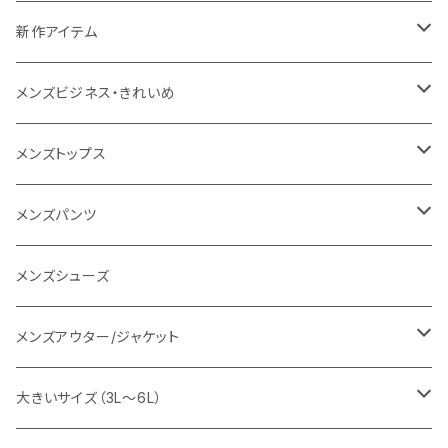
NANGA
メンズ
新作アイテム
1PIU1UGUALE3 RELAX
レディース
メンズ
メンズビジネス・きれいめ
go slow caravan
レディース
スーツ
メンズトップス
SY32 by SWEET YEARS
カジュアルセットアップ
Tシャツ/カットソー
メンズパンツ
URBAN SQUARE
スラックス
シャツ/ポロシャツ
デニムパンツ
メンズシューズ
EDWIN
ワイシャツ
パーカー/スウェット
イージーパンツ
メンズアウター/ジャケット
snow peak
シューズ
ニット
スラックス
ジャケット
大きいサイズ（3L～6L）