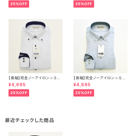
ビー メンズ ビジネス dhw397
ビー メンズ ビジネス dhw397
25%OFF
25%OFF
a-bd-91 ラベンダー
a-bd-12 L.グレー
【長袖】完全ノーアイロン i-Shir
【長袖】完全ノーアイロン i-Shir
t｜ワイシャツ 形態安定 レギュ
t｜ワイシャツ 形態安定 レギュ
¥4,695
¥4,695
ラーシルエット ボタンダウン ド
ラーシルエット ボタンダウン ス
ビー メンズ ビジネス dhw397
トライプ メンズ ビジネス dhw3
25%OFF
25%OFF
a-bd-81 サックス
99a-bd-84 S.ブルー
最近チェックした商品