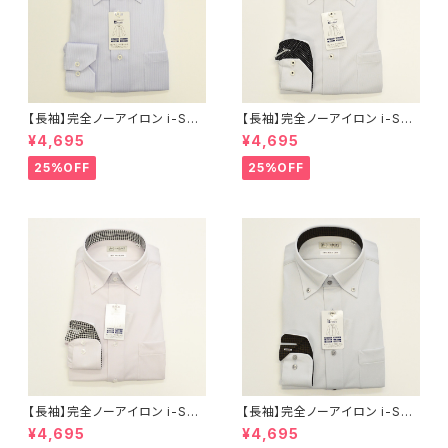
【長袖】完全ノーアイロン i-Shir
【長袖】完全ノーアイロン i-Shir
t｜ワイシャツ 形態安定 レギュ
t｜ワイシャツ 形態安定 レギュ
¥4,695
¥4,695
ラーシルエット ボタンダウン ス
ラーシルエット ボタンダウン ド
トライプ メンズ ビジネス khe2
ビー メンズ ビジネス khe2590
25%OFF
25%OFF
5901-3bd サックス
1-2bd L.グレー
【長袖】完全ノーアイロン i-Shir
【長袖】完全ノーアイロン i-Shir
t｜ワイシャツ 形態安定 レギュ
t｜ワイシャツ 形態安定 レギュ
¥4,695
¥4,695
ラーシルエット ボタンダウン ド
ラーシルエット ボタンダウン ド