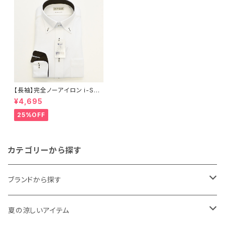
【長袖】完全ノーアイロン i-Shir
t｜ワイシャツ 形態安定 レギュ
¥4,695
ラーシルエット ボタンダウン ド
ビー メンズ ビジネス dhw397
25%OFF
a-bd-01 ホワイト
カテゴリーから探す
ブランドから探す
THE NORTH FACE
夏の涼しいアイテム