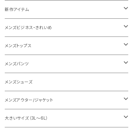
NANGA
メンズ
新作アイテム
1PIU1UGUALE3 RELAX
レディース
メンズ
メンズビジネス・きれいめ
go slow caravan
レディース
スーツ
メンズトップス
SY32 by SWEET YEARS
カジュアルセットアップ
Tシャツ/カットソー
メンズパンツ
URBAN SQUARE
スラックス
シャツ/ポロシャツ
デニムパンツ
メンズシューズ
EDWIN
ワイシャツ
パーカー/スウェット
イージーパンツ
メンズアウター/ジャケット
snow peak
シューズ
ニット
スラックス
ジャケット
大きいサイズ（3L～6L）