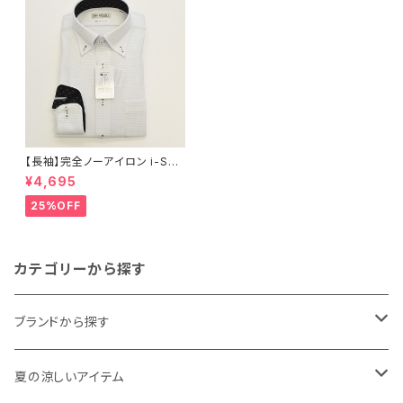
【長袖】完全ノーアイロン i-Shir
t｜ワイシャツ 形態安定 レギュ
¥4,695
ラーシルエット ボタンダウン ド
ット メンズ ビジネス dhw398a
25%OFF
-bd-12 L.グレー
カテゴリーから探す
ブランドから探す
THE NORTH FACE
夏の涼しいアイテム