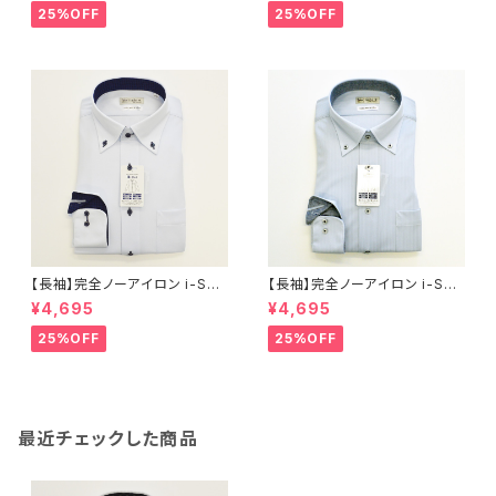
ビー メンズ ビジネス dhw397
ビー メンズ ビジネス dhw397
25%OFF
25%OFF
a-bd-91 ラベンダー
a-bd-12 L.グレー
【長袖】完全ノーアイロン i-Shir
【長袖】完全ノーアイロン i-Shir
t｜ワイシャツ 形態安定 レギュ
t｜ワイシャツ 形態安定 レギュ
¥4,695
¥4,695
ラーシルエット ボタンダウン ド
ラーシルエット ボタンダウン ス
ビー メンズ ビジネス dhw397
トライプ メンズ ビジネス dhw3
25%OFF
25%OFF
a-bd-81 サックス
99a-bd-84 S.ブルー
最近チェックした商品