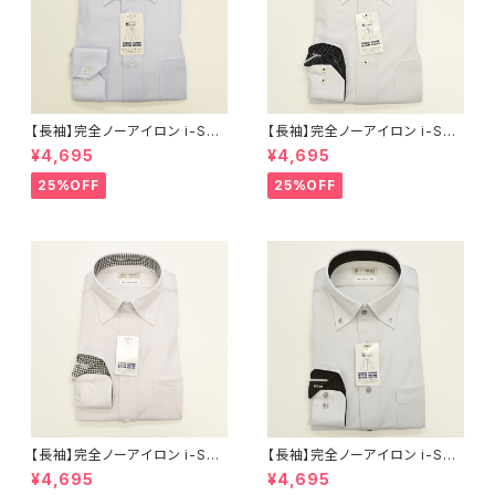
【長袖】完全ノーアイロン i-Shir
【長袖】完全ノーアイロン i-Shir
t｜ワイシャツ 形態安定 レギュ
t｜ワイシャツ 形態安定 レギュ
¥4,695
¥4,695
ラーシルエット ボタンダウン ス
ラーシルエット ボタンダウン ド
トライプ メンズ ビジネス khe2
ビー メンズ ビジネス khe2590
25%OFF
25%OFF
5901-3bd サックス
1-2bd L.グレー
【長袖】完全ノーアイロン i-Shir
【長袖】完全ノーアイロン i-Shir
t｜ワイシャツ 形態安定 レギュ
t｜ワイシャツ 形態安定 レギュ
¥4,695
¥4,695
ラーシルエット ボタンダウン ド
ラーシルエット ボタンダウン ド