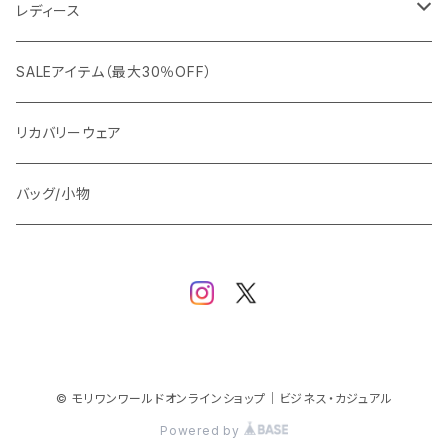
カジュアルジャケット
G-stage
フォーマル
ブルゾン
ビジネス
レディース
ビジネスジャケット
セットアップ
TETEHOMME
Tシャツ/ポロシャツ
コート
カジュアル
アウター
SALEアイテム（最大30％OFF）
ワイシャツ
ニット/Tシャツ/カットソー
TAION
マウンテンパーカー/アウトドア
アウター
トップス（ブラウス/カットソー）
リカバリーウェア
スウェット/パーカー
ダウン / 中綿アウター
ジャケット
バッグ/小物
ベスト
セットアップ
パンツ
スカート/ワンピース
© モリワンワールドオンラインショップ｜ビジネス・カジュアル
Powered by
シューズ