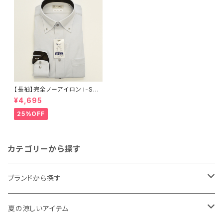
【長袖】完全ノーアイロン i-Shir
t｜ワイシャツ 形態安定 レギュ
¥4,695
ラーシルエット ボタンダウン ド
ビー メンズ ビジネス dhw397
25%OFF
a-bd-12 L.グレー
カテゴリーから探す
ブランドから探す
THE NORTH FACE
夏の涼しいアイテム