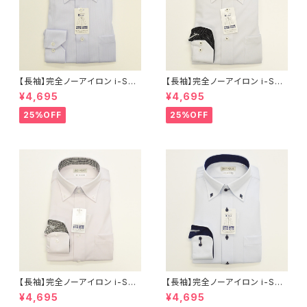
【長袖】完全ノーアイロン i-Shir
【長袖】完全ノーアイロン i-Shir
t｜ワイシャツ 形態安定 レギュ
t｜ワイシャツ 形態安定 レギュ
¥4,695
¥4,695
ラーシルエット ボタンダウン ス
ラーシルエット ボタンダウン ド
トライプ メンズ ビジネス khe2
ビー メンズ ビジネス khe2590
25%OFF
25%OFF
5901-3bd サックス
1-2bd L.グレー
【長袖】完全ノーアイロン i-Shir
【長袖】完全ノーアイロン i-Shir
t｜ワイシャツ 形態安定 レギュ
t｜ワイシャツ 形態安定 レギュ
¥4,695
¥4,695
ラーシルエット ボタンダウン ド
ラーシルエット ボタンダウン ド