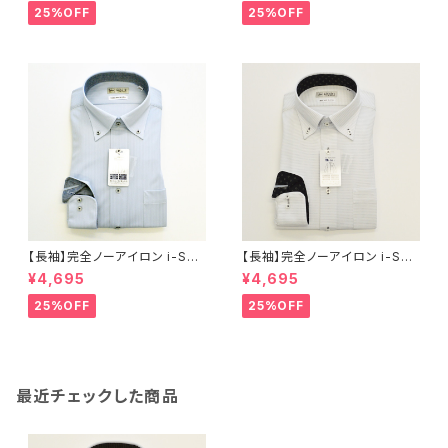
ビー メンズ ビジネス dhw397
ビー メンズ ビジネス dhw397
25%OFF
25%OFF
a-bd-91 ラベンダー
a-bd-81 サックス
【長袖】完全ノーアイロン i-Shir
【長袖】完全ノーアイロン i-Shir
t｜ワイシャツ 形態安定 レギュ
t｜ワイシャツ 形態安定 レギュ
¥4,695
¥4,695
ラーシルエット ボタンダウン ス
ラーシルエット ボタンダウン ド
トライプ メンズ ビジネス dhw3
ット メンズ ビジネス dhw398a
25%OFF
25%OFF
99a-bd-84 S.ブルー
-bd-12 L.グレー
最近チェックした商品