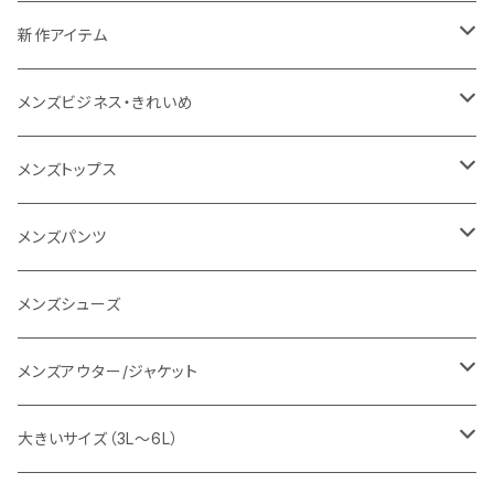
NANGA
メンズ
新作アイテム
1PIU1UGUALE3 RELAX
レディース
メンズ
メンズビジネス・きれいめ
go slow caravan
レディース
スーツ
メンズトップス
SY32 by SWEET YEARS
カジュアルセットアップ
Tシャツ/カットソー
メンズパンツ
URBAN SQUARE
スラックス
シャツ/ポロシャツ
デニムパンツ
メンズシューズ
EDWIN
ワイシャツ
パーカー/スウェット
イージーパンツ
メンズアウター/ジャケット
snow peak
シューズ
ニット
スラックス
ジャケット
大きいサイズ（3L～6L）