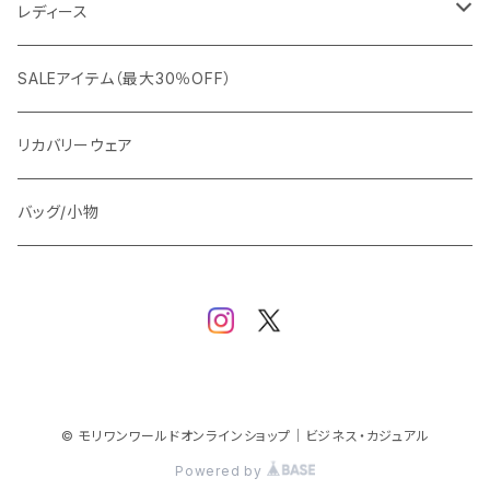
カジュアルジャケット
G-stage
フォーマル
ブルゾン
ビジネス
レディース
ビジネスジャケット
セットアップ
TETEHOMME
Tシャツ/ポロシャツ
コート
カジュアル
アウター
SALEアイテム（最大30％OFF）
ワイシャツ
ニット/Tシャツ/カットソー
TAION
マウンテンパーカー/アウトドア
アウター
トップス（ブラウス/カットソー）
リカバリーウェア
スウェット/パーカー
ダウン / 中綿アウター
ジャケット
バッグ/小物
ベスト
セットアップ
パンツ
スカート/ワンピース
© モリワンワールドオンラインショップ｜ビジネス・カジュアル
Powered by
シューズ