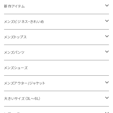
NANGA
メンズ
新作アイテム
1PIU1UGUALE3 RELAX
レディース
メンズ
メンズビジネス・きれいめ
go slow caravan
レディース
スーツ
メンズトップス
SY32 by SWEET YEARS
カジュアルセットアップ
Tシャツ/カットソー
メンズパンツ
URBAN SQUARE
スラックス
シャツ/ポロシャツ
デニムパンツ
メンズシューズ
EDWIN
ワイシャツ
パーカー/スウェット
イージーパンツ
メンズアウター/ジャケット
snow peak
シューズ
ニット
スラックス
ジャケット
大きいサイズ（3L～6L）
カジュアルジャケット