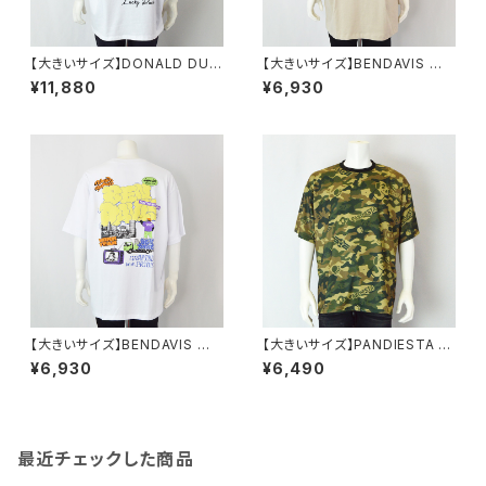
【大きいサイズ】DONALD DUC
【大きいサイズ】BENDAVIS ベ
K半袖Tシャツ｜メンズ 1278-6
ン・デイビス｜接触冷感オーバ
¥11,880
¥6,930
545 ホワイト
ーラップ半袖Tシャツ｜メンズ 1
278-6584 ベージュ
【大きいサイズ】BENDAVIS ベ
【大きいサイズ】PANDIESTA J
ン・デイビス｜接触冷感オーバ
APAN｜パンダモチーフ カモフ
¥6,930
¥6,490
ーラップ半袖Tシャツ｜メンズ 1
ラージュプリント半袖Tシャツ｜
278-6584 ホワイト
パンディエスタジャパン メンズ 5
95225k-4-f グリーン
最近チェックした商品