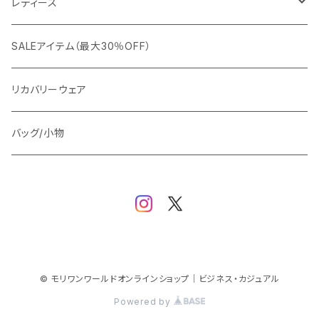
G-stage
フォーマル
ブルゾン
ビジネス
レディース
ビジネスジャケット
セットアップ
TETEHOMME
Tシャツ/ポロシャツ
コート
カジュアル
アウター
SALEアイテム（最大30％OFF）
ワイシャツ
ニット/Tシャツ/カットソー
TAION
マウンテンパーカー/アウトドア
アウター
トップス（ブラウス/カットソー）
リカバリーウェア
スウェット/パーカー
ダウン / 中綿アウター
ジャケット
バッグ/小物
ベスト
セットアップ
パンツ
スカート/ワンピース
© モリワンワールドオンラインショップ｜ビジネス・カジュアル
Powered by
シューズ