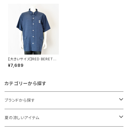
【大きいサイズ】RED BERETS
｜接触冷感スラブクロスオーバ
¥7,689
ーシャツ｜レッドベレー rb63-
25024f-a メンズ ネイビー
カテゴリーから探す
ブランドから探す
THE NORTH FACE
夏の涼しいアイテム