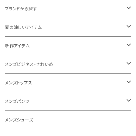
ブランドから探す
THE NORTH FACE
夏の涼しいアイテム
NANGA
メンズ
新作アイテム
1PIU1UGUALE3 RELAX
レディース
メンズ
メンズビジネス・きれいめ
go slow caravan
レディース
スーツ
メンズトップス
SY32 by SWEET YEARS
カジュアルセットアップ
Tシャツ/カットソー
メンズパンツ
URBAN SQUARE
スラックス
シャツ/ポロシャツ
デニムパンツ
メンズシューズ