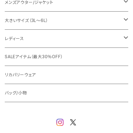
EDWIN
ワイシャツ
パーカー/スウェット
イージーパンツ
メンズアウター/ジャケット
snow peak
シューズ
ニット
スラックス
ジャケット
大きいサイズ（3L～6L）
カジュアルジャケット
G-stage
フォーマル
ブルゾン
ビジネス
レディース
ビジネスジャケット
セットアップ
TETEHOMME
Tシャツ/ポロシャツ
コート
カジュアル
アウター
SALEアイテム（最大30％OFF）
ワイシャツ
ニット/Tシャツ/カットソー
TAION
マウンテンパーカー/アウトドア
アウター
トップス（ブラウス/カットソー）
リカバリーウェア
スウェット/パーカー
ダウン / 中綿アウター
ジャケット
バッグ/小物
ベスト
セットアップ
パンツ