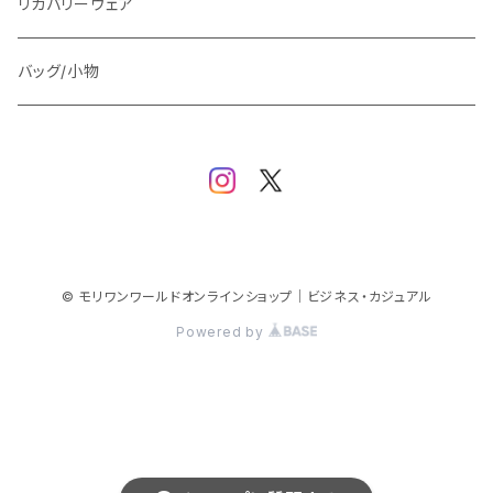
TAION
マウンテンパーカー/アウトドア
アウター
トップス（ブラウス/カットソー）
リカバリーウェア
スウェット/パーカー
ダウン / 中綿アウター
ジャケット
バッグ/小物
ベスト
セットアップ
パンツ
スカート/ワンピース
© モリワンワールドオンラインショップ｜ビジネス・カジュアル
Powered by
シューズ