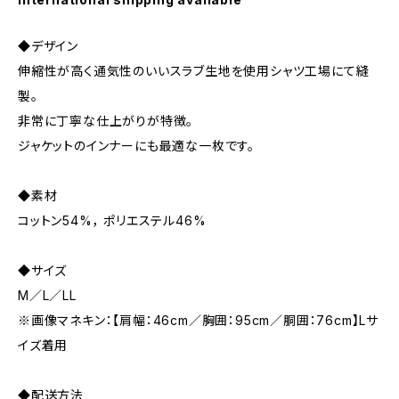
◆デザイン
伸縮性が高く通気性のいいスラブ生地を使用シャツ工場にて縫
製。
非常に丁寧な仕上がりが特徴。
ジャケットのインナーにも最適な一枚です。
◆素材
コットン54%， ポリエステル46%
◆サイズ
M／L／LL
※画像マネキン：【肩幅：46cm／胸囲：95cm／胴囲：76cm】Lサ
イズ着用
◆配送方法