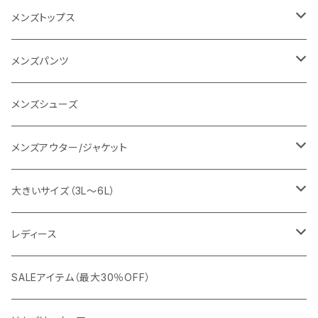
go slow caravan
レディース
スーツ
メンズトップス
SY32 by SWEET YEARS
カジュアルセットアップ
Tシャツ/カットソー
メンズパンツ
URBAN SQUARE
スラックス
シャツ/ポロシャツ
デニムパンツ
メンズシューズ
EDWIN
ワイシャツ
パーカー/スウェット
イージーパンツ
メンズアウター/ジャケット
snow peak
シューズ
ニット
スラックス
ジャケット
大きいサイズ（3L～6L）
カジュアルジャケット
G-stage
フォーマル
ブルゾン
ビジネス
レディース
ビジネスジャケット
セットアップ
TETEHOMME
Tシャツ/ポロシャツ
コート
カジュアル
アウター
SALEアイテム（最大30％OFF）
ワイシャツ
ニット/Tシャツ/カットソー