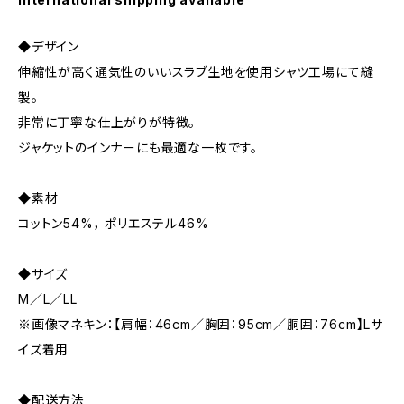
◆デザイン
伸縮性が高く通気性のいいスラブ生地を使用シャツ工場にて縫
製。
非常に丁寧な仕上がりが特徴。
ジャケットのインナーにも最適な一枚です。
◆素材
コットン54%， ポリエステル46%
◆サイズ
M／L／LL
※画像マネキン：【肩幅：46cm／胸囲：95cm／胴囲：76cm】Lサ
イズ着用
◆配送方法