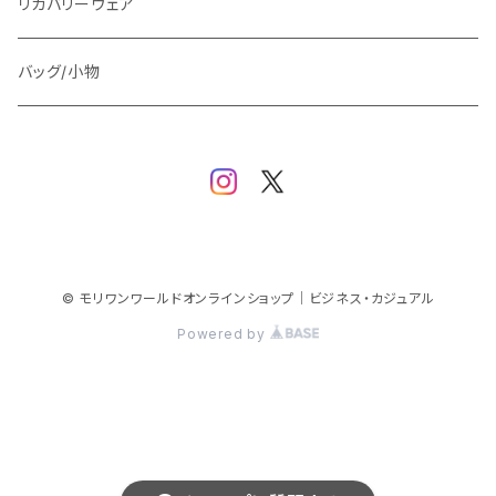
TAION
マウンテンパーカー/アウトドア
アウター
トップス（ブラウス/カットソー）
リカバリーウェア
スウェット/パーカー
ダウン / 中綿アウター
ジャケット
バッグ/小物
ベスト
セットアップ
パンツ
スカート/ワンピース
© モリワンワールドオンラインショップ｜ビジネス・カジュアル
Powered by
シューズ