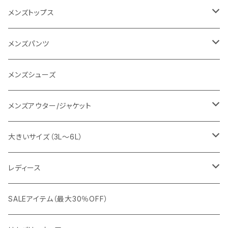
go slow caravan
レディース
スーツ
メンズトップス
SY32 by SWEET YEARS
カジュアルセットアップ
Tシャツ/カットソー
メンズパンツ
URBAN SQUARE
スラックス
シャツ/ポロシャツ
デニムパンツ
メンズシューズ
EDWIN
ワイシャツ
パーカー/スウェット
イージーパンツ
メンズアウター/ジャケット
snow peak
シューズ
ニット
スラックス
ジャケット
大きいサイズ（3L～6L）
カジュアルジャケット
G-stage
フォーマル
ブルゾン
ビジネス
レディース
ビジネスジャケット
セットアップ
TETEHOMME
Tシャツ/ポロシャツ
コート
カジュアル
アウター
SALEアイテム（最大30％OFF）
ワイシャツ
ニット/Tシャツ/カットソー