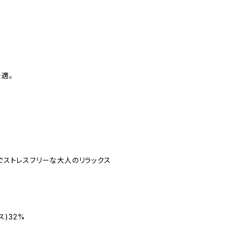
適。
でストレスフリーな大人のリラックス
ス)32%