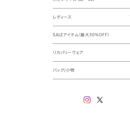
カジュアルジャケット
G-stage
フォーマル
ブルゾン
ビジネス
レディース
ビジネスジャケット
セットアップ
TETEHOMME
Tシャツ/ポロシャツ
コート
カジュアル
アウター
SALEアイテム（最大30％OFF）
ワイシャツ
ニット/Tシャツ/カットソー
TAION
マウンテンパーカー/アウトドア
アウター
トップス（ブラウス/カットソー）
リカバリーウェア
スウェット/パーカー
ダウン / 中綿アウター
ジャケット
バッグ/小物
ベスト
セットアップ
パンツ
スカート/ワンピース