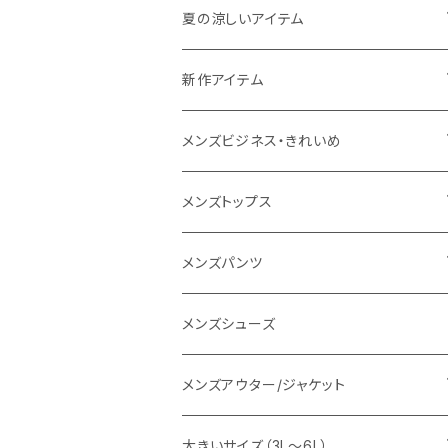
THE NORTH FACE
夏の涼しいアイテム
NANGA
メンズ
新作アイテム
1PIU1UGUALE3 RELAX
レディース
メンズ
メンズビジネス・きれいめ
go slow caravan
レディース
スーツ
メンズトップス
SY32 by SWEET YEARS
カジュアルセットアップ
Tシャツ/カットソー
メンズパンツ
URBAN SQUARE
スラックス
シャツ/ポロシャツ
デニムパンツ
メンズシューズ
EDWIN
ワイシャツ
パーカー/スウェット
イージーパンツ
メンズアウター/ジャケット
snow peak
シューズ
ニット
スラックス
ジャケット
大きいサイズ（3L～6L）