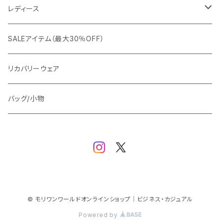
カジュアルジャケット
G-stage
フォーマル
ブルゾン
ビジネス
レディース
ビジネスジャケット
セットアップ
TETEHOMME
Tシャツ/ポロシャツ
コート
カジュアル
アウター
SALEアイテム（最大30％OFF）
ワイシャツ
ニット/Tシャツ/カットソー
TAION
マウンテンパーカー/アウトドア
アウター
トップス（ブラウス/カットソー）
リカバリーウェア
スウェット/パーカー
ダウン / 中綿アウター
ジャケット
バッグ/小物
ベスト
セットアップ
パンツ
スカート/ワンピース
© モリワンワールドオンラインショップ｜ビジネス・カジュアル
Powered by
シューズ