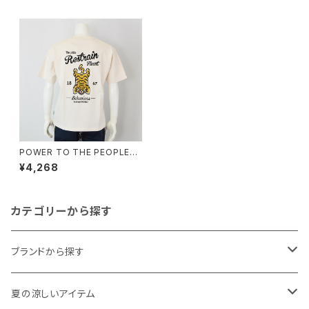
POWER TO THE PEOPLE｜
綿100％チベタンタイガーラグ
¥4,268
刺繍半袖Tシャツ｜パワートゥー
ザピープル ユニセックス 6501
006-103 オフホワイト
カテゴリーから探す
ブランドから探す
THE NORTH FACE
夏の涼しいアイテム