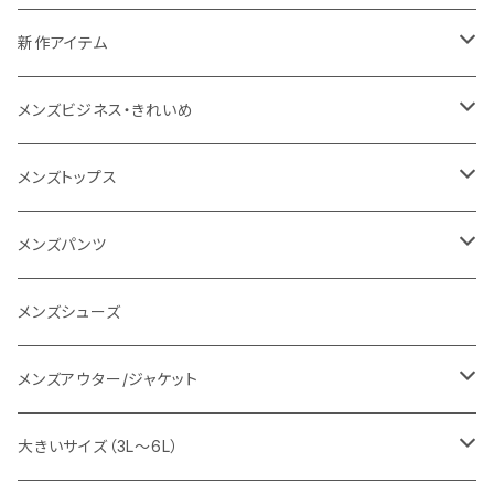
NANGA
メンズ
新作アイテム
1PIU1UGUALE3 RELAX
レディース
メンズ
メンズビジネス・きれいめ
go slow caravan
レディース
スーツ
メンズトップス
SY32 by SWEET YEARS
カジュアルセットアップ
Tシャツ/カットソー
メンズパンツ
URBAN SQUARE
スラックス
シャツ/ポロシャツ
デニムパンツ
メンズシューズ
EDWIN
ワイシャツ
パーカー/スウェット
イージーパンツ
メンズアウター/ジャケット
snow peak
シューズ
ニット
スラックス
ジャケット
大きいサイズ（3L～6L）