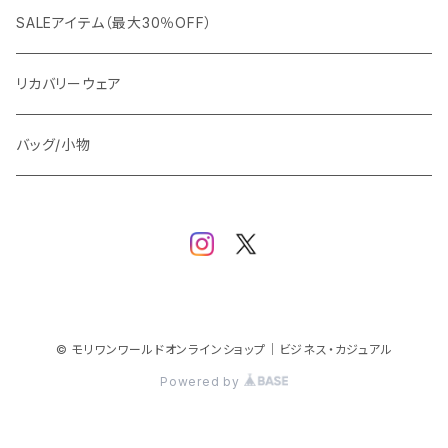
ビジネスジャケット
セットアップ
TETEHOMME
Tシャツ/ポロシャツ
コート
カジュアル
アウター
SALEアイテム（最大30％OFF）
ワイシャツ
ニット/Tシャツ/カットソー
TAION
マウンテンパーカー/アウトドア
アウター
トップス（ブラウス/カットソー）
リカバリーウェア
スウェット/パーカー
ダウン / 中綿アウター
ジャケット
バッグ/小物
ベスト
セットアップ
パンツ
スカート/ワンピース
© モリワンワールドオンラインショップ｜ビジネス・カジュアル
Powered by
シューズ