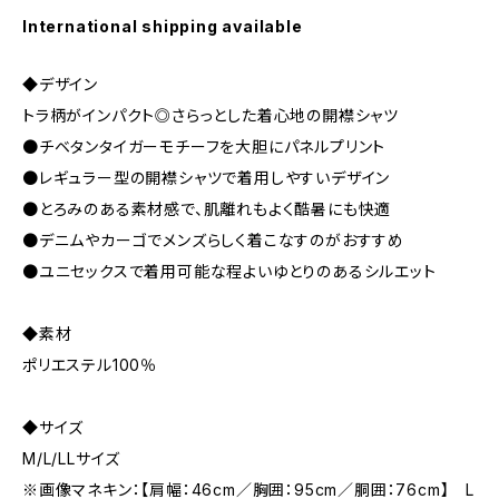
International shipping available
◆デザイン
トラ柄がインパクト◎さらっとした着心地の開襟シャツ
●チベタンタイガーモチーフを大胆にパネルプリント
●レギュラー型の開襟シャツで着用しやすいデザイン
●とろみのある素材感で、肌離れもよく酷暑にも快適
●デニムやカーゴでメンズらしく着こなすのがおすすめ
●ユニセックスで着用可能な程よいゆとりのあるシルエット
◆素材
ポリエステル100％
◆サイズ
M/L/LLサイズ
※画像マネキン：【肩幅：46cm／胸囲：95cm／胴囲：76cm】 L