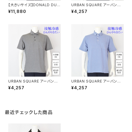
【大きいサイズ】DONALD DUC
URBAN SQUARE アーバンス
K半袖Tシャツ｜メンズ 1278-6
クエア｜接触冷感 鹿の子ボタン
¥11,880
¥4,257
545 ホワイト
ダウンポロシャツ｜洗濯機OK
イージーケア オンオフ着用 メン
ズ 56372 ホワイト
URBAN SQUARE アーバンス
URBAN SQUARE アーバンス
クエア｜接触冷感 鹿の子ボタン
クエア｜接触冷感 鹿の子ボタン
¥4,257
¥4,257
ダウンポロシャツ｜洗濯機OK
ダウンポロシャツ｜洗濯機OK
イージーケア オンオフ着用 メン
イージーケア オンオフ着用 メン
ズ 56372 グレー系
ズ 56372 ブルー
最近チェックした商品