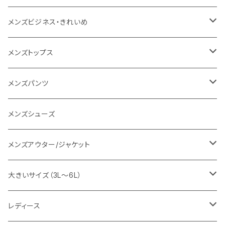
1PIU1UGUALE3 RELAX
レディース
メンズ
メンズビジネス・きれいめ
go slow caravan
レディース
スーツ
メンズトップス
SY32 by SWEET YEARS
カジュアルセットアップ
Tシャツ/カットソー
メンズパンツ
URBAN SQUARE
スラックス
シャツ/ポロシャツ
デニムパンツ
メンズシューズ
EDWIN
ワイシャツ
パーカー/スウェット
イージーパンツ
メンズアウター/ジャケット
snow peak
シューズ
ニット
スラックス
ジャケット
大きいサイズ（3L～6L）
カジュアルジャケット
G-stage
フォーマル
ブルゾン
ビジネス
レディース