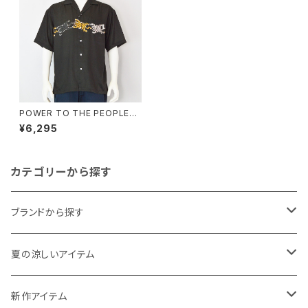
POWER TO THE PEOPLE｜
タイガー柄パネルプリント開襟シ
¥6,295
ャツ｜パワートゥーザピープル
ユニセックス 6501034-103 ブ
ラック
カテゴリーから探す
ブランドから探す
THE NORTH FACE
夏の涼しいアイテム
NANGA
メンズ
新作アイテム