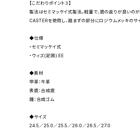
【こだわりポイント３】
製法はセミマッケイ式製法。軽量で、底の返りが良いのが
CASTERを使用し、踏まずの部分にロジウムメッキのサ
◆仕様
・セミマッケイ式
・ウィズ(足囲):EE
◆素材
甲革：牛革
表底：合成底
踵：合成ゴム
◆サイズ
24.5／25.0／25.5／26.0／26.5／27.0