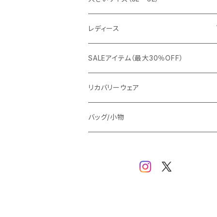
カジュアルジャケット
G-stage
フォーマル
ブルゾン
ビジネス
レディース
ビジネスジャケット
セットアップ
TETEHOMME
Tシャツ/ポロシャツ
コート
カジュアル
アウター
SALEアイテム（最大30％OFF）
ワイシャツ
ニット/Tシャツ/カットソー
TAION
マウンテンパーカー/アウトドア
アウター
トップス（ブラウス/カットソー）
リカバリーウェア
スウェット/パーカー
ダウン / 中綿アウター
ジャケット
バッグ/小物
ベスト
セットアップ
パンツ
スカート/ワンピース