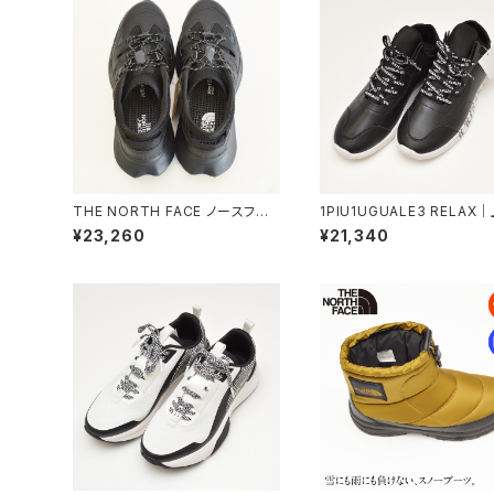
THE NORTH FACE ノースフェ
1PIU1UGUALE3 RELAX
イス｜高通気アッパー快適シュー
グラデーションロゴスニーカ
¥23,260
¥21,340
ズ｜アウトドア ユニセックス ベク
汚れに強い ウノピゥウノウグ
ティブ ブリーズ 2 nf52644 ブラ
レトレ リラックス メンズ usx
ック
023 ブラック