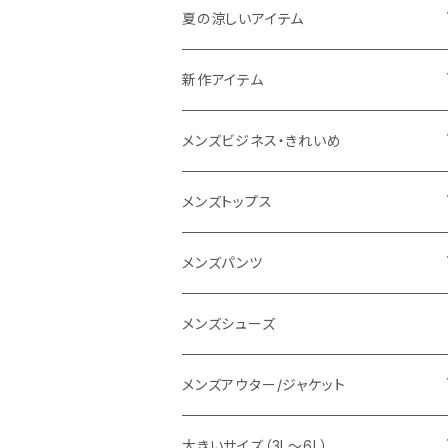
THE NORTH FACE
夏の涼しいアイテム
NANGA
メンズ
新作アイテム
1PIU1UGUALE3 RELAX
レディース
メンズ
メンズビジネス・きれいめ
go slow caravan
レディース
スーツ
メンズトップス
SY32 by SWEET YEARS
カジュアルセットアップ
Tシャツ/カットソー
メンズパンツ
URBAN SQUARE
スラックス
シャツ/ポロシャツ
デニムパンツ
メンズシューズ
EDWIN
ワイシャツ
パーカー/スウェット
イージーパンツ
メンズアウター/ジャケット
snow peak
シューズ
ニット
スラックス
ジャケット
大きいサイズ（3L～6L）