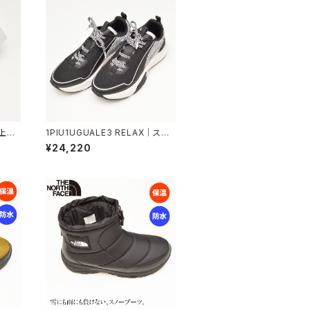
｜上品
1PIU1UGUALE3 RELAX｜スタ
ー｜
イルアップ厚底スニーカー｜グレ
¥24,220
ァー
ンチェック ウノピゥウノウグァーレ
-25
トレ リラックス メンズ usx-2600
9 ブラック