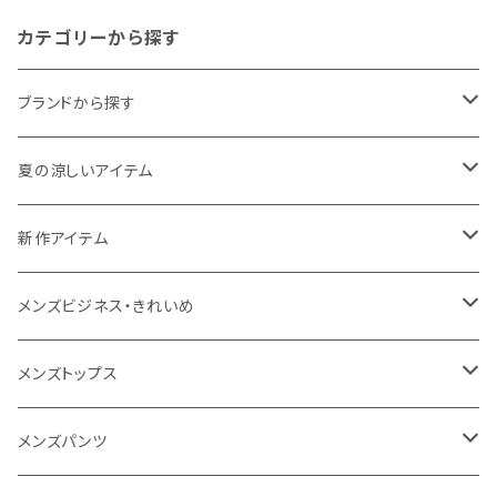
カテゴリーから探す
ブランドから探す
THE NORTH FACE
夏の涼しいアイテム
NANGA
メンズ
新作アイテム
1PIU1UGUALE3 RELAX
レディース
メンズ
メンズビジネス・きれいめ
go slow caravan
レディース
スーツ
メンズトップス
SY32 by SWEET YEARS
カジュアルセットアップ
Tシャツ/カットソー
メンズパンツ