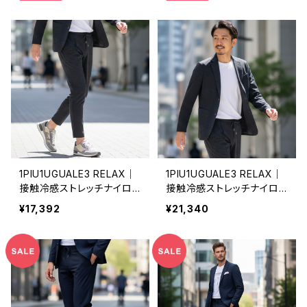
アル＆ビジネス対応｜ヘリ
ジュアル＆ビジネス対応｜
ンボーン｜スカイグレー
ヘリンボーン｜スカイグレ
ー
1PIU1UGUALE3 RELAX｜
1PIU1UGUALE3 RELAX｜
接触冷感ストレッチナイロン
接触冷感ストレッチナイロン
スラックス｜ウノピゥウノウ
ジャケット｜ウノピゥウノウ
¥17,392
¥21,340
グァーレトレ リラックス メン
グァーレトレ リラックス メン
ズ usb-26062 C.グレー
ズ uso-26062 C.グレー