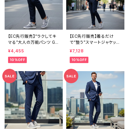
【EC先行販売】“ラクしてキ
【EC先行販売】着るだけ
マる”大人の万能パンツ GR
で“整う”スマートジャケット
AYAREA｜ウォッシャブル
GRAYAREA｜ウォッシャブ
¥4,455
¥7,128
ハイストレッチパンツ（ティ
ル ハイストレッチジャケット
10%OFF
10%OFF
モール・ブルー）
（ティモール・ブルー）