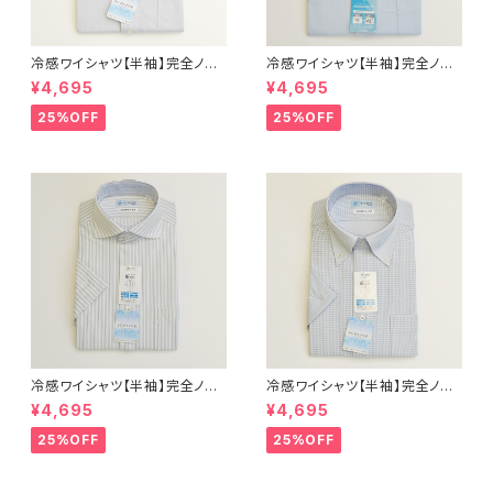
冷感ワイシャツ【半袖】完全ノー
冷感ワイシャツ【半袖】完全ノー
アイロン i-Shirt｜-2℃冷却 形
アイロン i-Shirt｜-2℃冷却 形
¥4,695
¥4,695
態安定 レギュラーシルエット セ
態安定 レギュラーシルエット ボ
ミワイドカラー ドビー メンズ ビ
タンダウン ストライプ メンズ ビ
25%OFF
25%OFF
ジネス exha14-sw-12 L.グレ
ジネス dhy197-bd-81 サック
ー
ス
冷感ワイシャツ【半袖】完全ノー
冷感ワイシャツ【半袖】完全ノー
アイロン i-Shirt｜-2℃冷却 形
アイロン i-Shirt｜-2℃冷却 形
¥4,695
¥4,695
態安定 レギュラーシルエット カ
態安定 レギュラーシルエット ボ
ッタウェイ ストライプ メンズ ビ
タンダウン チェック柄 メンズ ビ
25%OFF
25%OFF
ジネス exha11-cw-12 L.グレ
ジネス exha12-dbd-12 L.グ
ー
レー