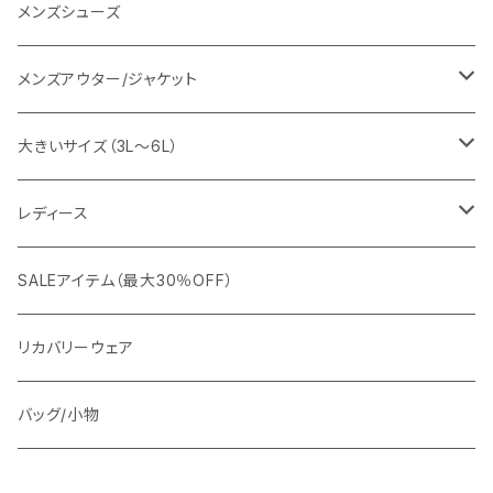
URBAN SQUARE
スラックス
シャツ/ポロシャツ
デニムパンツ
メンズシューズ
EDWIN
ワイシャツ
パーカー/スウェット
イージーパンツ
メンズアウター/ジャケット
snow peak
シューズ
ニット
スラックス
ジャケット
大きいサイズ（3L～6L）
カジュアルジャケット
G-stage
フォーマル
ブルゾン
ビジネス
レディース
ビジネスジャケット
セットアップ
TETEHOMME
Tシャツ/ポロシャツ
コート
カジュアル
アウター
SALEアイテム（最大30％OFF）
ワイシャツ
ニット/Tシャツ/カットソー
TAION
マウンテンパーカー/アウトドア
アウター
トップス（ブラウス/カットソー）
リカバリーウェア
スウェット/パーカー
ダウン / 中綿アウター
ジャケット
バッグ/小物
ベスト
セットアップ