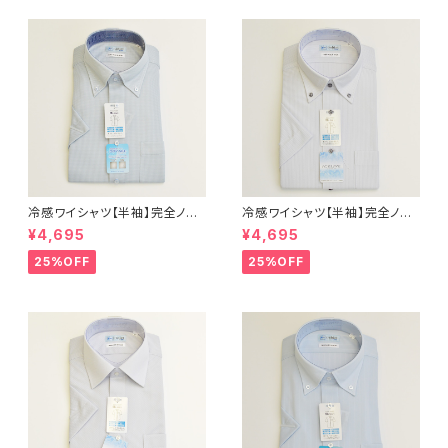
冷感ワイシャツ【半袖】完全ノー
冷感ワイシャツ【半袖】完全ノー
アイロン i-Shirt｜-2℃冷却 形
アイロン i-Shirt｜-2℃冷却 形
¥4,695
¥4,695
態安定 レギュラーシルエット ボ
態安定 レギュラーシルエット ボ
タンダウン ドビー メンズ ビジネ
タンダウン ストライプ メンズ ビ
25%OFF
25%OFF
ス dhy195t-dbd-72 L.グリー
ジネス exha13-bd-12 L.グレ
ン
ー