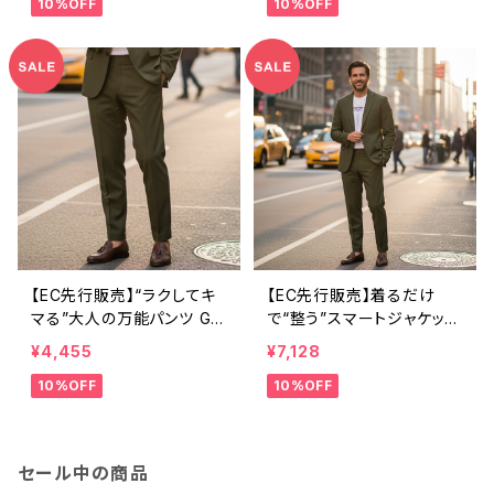
10%OFF
10%OFF
ク）
（ブラック）
【EC先行販売】“ラクしてキ
【EC先行販売】着るだけ
マる”大人の万能パンツ GR
で“整う”スマートジャケット
AYAREA｜ウォッシャブル
GRAYAREA｜ウォッシャブ
¥4,455
¥7,128
ハイストレッチパンツ（オリ
ル ハイストレッチジャケット
10%OFF
10%OFF
ーブグリーン）
（オリーブグリーン）
セール中の商品