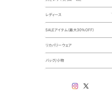
カジュアルジャケット
G-stage
フォーマル
ブルゾン
ビジネス
レディース
ビジネスジャケット
セットアップ
TETEHOMME
Tシャツ/ポロシャツ
コート
カジュアル
アウター
SALEアイテム（最大30％OFF）
ワイシャツ
ニット/Tシャツ/カットソー
TAION
マウンテンパーカー/アウトドア
アウター
トップス（ブラウス/カットソー）
リカバリーウェア
スウェット/パーカー
ダウン / 中綿アウター
ジャケット
バッグ/小物
ベスト
セットアップ
パンツ
スカート/ワンピース