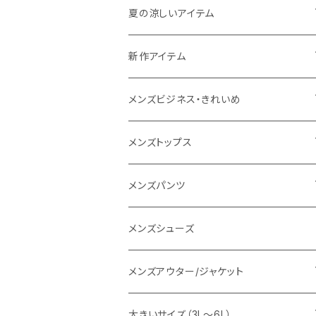
THE NORTH FACE
夏の涼しいアイテム
NANGA
メンズ
新作アイテム
1PIU1UGUALE3 RELAX
レディース
メンズ
メンズビジネス・きれいめ
go slow caravan
レディース
スーツ
メンズトップス
SY32 by SWEET YEARS
カジュアルセットアップ
Tシャツ/カットソー
メンズパンツ
URBAN SQUARE
スラックス
シャツ/ポロシャツ
デニムパンツ
メンズシューズ
EDWIN
ワイシャツ
パーカー/スウェット
イージーパンツ
メンズアウター/ジャケット
snow peak
シューズ
ニット
スラックス
ジャケット
大きいサイズ（3L～6L）