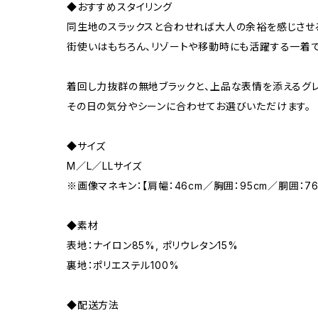
◆おすすめスタイリング
同生地のスラックスと合わせれば大人の余裕を感じさせる
街使いはもちろん、リゾートや移動時にも活躍する一着で
着回し力抜群の無地ブラックと、上品な表情を添えるグレ
その日の気分やシーンに合わせてお選びいただけます。
◆サイズ
M／L／LLサイズ
※画像マネキン：【肩幅：46cm／胸囲：95cm／胴囲：7
◆素材
表地：ナイロン85%, ポリウレタン15%
裏地：ポリエステル100%
◆配送方法