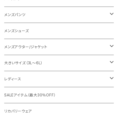
SY32 by SWEET YEARS
カジュアルセットアップ
Tシャツ/カットソー
メンズパンツ
URBAN SQUARE
スラックス
シャツ/ポロシャツ
デニムパンツ
メンズシューズ
EDWIN
ワイシャツ
パーカー/スウェット
イージーパンツ
メンズアウター/ジャケット
snow peak
シューズ
ニット
スラックス
ジャケット
大きいサイズ（3L～6L）
カジュアルジャケット
G-stage
フォーマル
ブルゾン
ビジネス
レディース
ビジネスジャケット
セットアップ
TETEHOMME
Tシャツ/ポロシャツ
コート
カジュアル
アウター
SALEアイテム（最大30％OFF）
ワイシャツ
ニット/Tシャツ/カットソー
TAION
マウンテンパーカー/アウトドア
アウター
トップス（ブラウス/カットソー）
リカバリーウェア