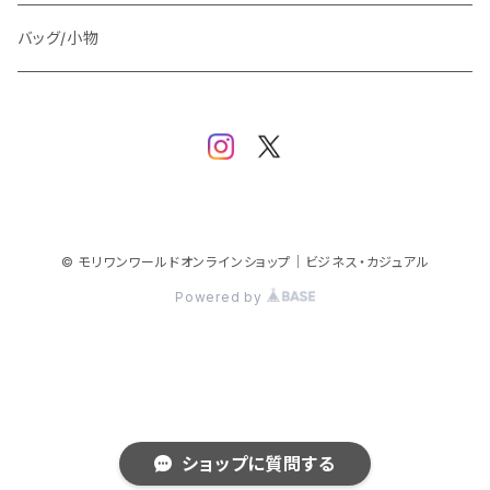
スウェット/パーカー
ダウン / 中綿アウター
ジャケット
バッグ/小物
ベスト
セットアップ
パンツ
スカート/ワンピース
© モリワンワールドオンラインショップ｜ビジネス・カジュアル
Powered by
シューズ
ショップに質問する