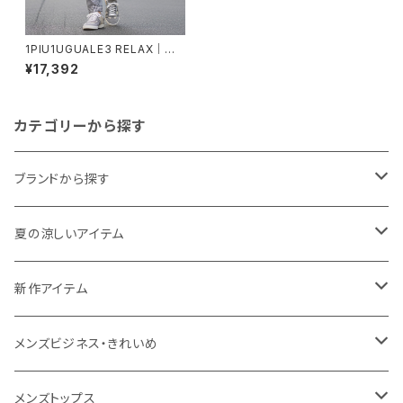
1PIU1UGUALE3 RELAX｜接
触冷感ストレッチナイロンスラッ
¥17,392
クス｜ウノピゥウノウグァーレト
レ リラックス メンズ usb-2606
2 シロクロ
カテゴリーから探す
ブランドから探す
THE NORTH FACE
夏の涼しいアイテム
NANGA
メンズ
新作アイテム
1PIU1UGUALE3 RELAX
レディース
メンズ
メンズビジネス・きれいめ
go slow caravan
レディース
スーツ
メンズトップス