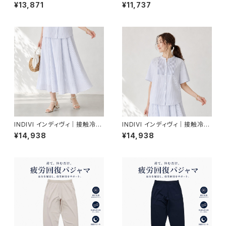
イージーワイドパンツ｜着る日
ドルマントップス｜着る日傘 透
¥13,871
¥11,737
傘 透湿 レディース 177-85301
湿 レディース 177-85301 C.グ
C.グレー
レー
INDIVI インディヴィ｜接触冷感
INDIVI インディヴィ｜接触冷感
シアーシャンブレータックフレア
ピンタックデザインブラウス｜レ
¥14,938
¥14,938
スカート｜レディース 177-854
ディース 177-85403 ホワイト
03 ホワイト