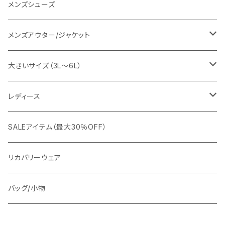
URBAN SQUARE
スラックス
シャツ/ポロシャツ
デニムパンツ
メンズシューズ
EDWIN
ワイシャツ
パーカー/スウェット
イージーパンツ
メンズアウター/ジャケット
snow peak
シューズ
ニット
スラックス
ジャケット
大きいサイズ（3L～6L）
カジュアルジャケット
G-stage
フォーマル
ブルゾン
ビジネス
レディース
ビジネスジャケット
セットアップ
TETEHOMME
Tシャツ/ポロシャツ
コート
カジュアル
アウター
SALEアイテム（最大30％OFF）
ワイシャツ
ニット/Tシャツ/カットソー
TAION
マウンテンパーカー/アウトドア
アウター
トップス（ブラウス/カットソー）
リカバリーウェア
スウェット/パーカー
ダウン / 中綿アウター
ジャケット
バッグ/小物
ベスト
セットアップ