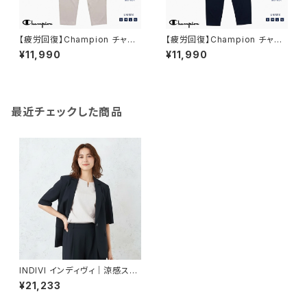
【疲労回復】Champion チャン
【疲労回復】Champion チャン
ピオン｜リカバリーウェア ロン
ピオン｜リカバリーウェア ロン
¥11,990
¥11,990
グパンツ｜ユニセックス 血行促
グパンツ｜ユニセックス 血行促
進 遠赤外線 一般医療機器 パジ
進 遠赤外線 一般医療機器 パジ
ャマ 部屋着 c3-cs290 S.ベー
ャマ 部屋着 c3-cs290 ネイビ
ジュ
ー
最近チェックした商品
INDIVI インディヴィ｜涼感スト
レッチ半袖ジャケット｜遮熱 UV
¥21,233
カット 洗濯機可能 レディース n
65-44401 ネイビー