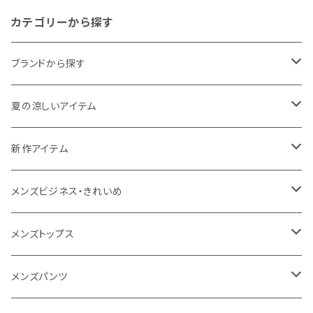
カテゴリーから探す
ブランドから探す
THE NORTH FACE
夏の涼しいアイテム
NANGA
メンズ
新作アイテム
1PIU1UGUALE3 RELAX
レディース
メンズ
メンズビジネス・きれいめ
go slow caravan
レディース
スーツ
メンズトップス
SY32 by SWEET YEARS
カジュアルセットアップ
Tシャツ/カットソー
メンズパンツ