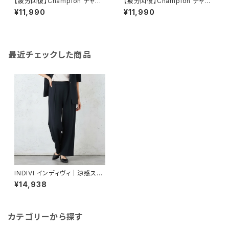
【疲労回復】Champion チャン
【疲労回復】Champion チャン
ピオン｜リカバリーウェア ロン
ピオン｜リカバリーウェア ロン
¥11,990
¥11,990
グパンツ｜ユニセックス 血行促
グパンツ｜ユニセックス 血行促
進 遠赤外線 一般医療機器 パジ
進 遠赤外線 一般医療機器 パジ
ャマ 部屋着 c3-cs290 S.ベー
ャマ 部屋着 c3-cs290 ネイビ
ジュ
ー
最近チェックした商品
INDIVI インディヴィ｜涼感スト
レッチワイドパンツ｜遮熱 UVカ
¥14,938
ット 洗濯機可能 レディース n65
-44401 ネイビー
カテゴリーから探す