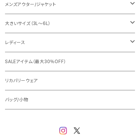
EDWIN
ワイシャツ
パーカー/スウェット
イージーパンツ
メンズアウター/ジャケット
snow peak
シューズ
ニット
スラックス
ジャケット
大きいサイズ（3L～6L）
カジュアルジャケット
G-stage
フォーマル
ブルゾン
ビジネス
レディース
ビジネスジャケット
セットアップ
TETEHOMME
Tシャツ/ポロシャツ
コート
カジュアル
アウター
SALEアイテム（最大30％OFF）
ワイシャツ
ニット/Tシャツ/カットソー
TAION
マウンテンパーカー/アウトドア
アウター
トップス（ブラウス/カットソー）
リカバリーウェア
スウェット/パーカー
ダウン / 中綿アウター
ジャケット
バッグ/小物
ベスト
セットアップ
パンツ