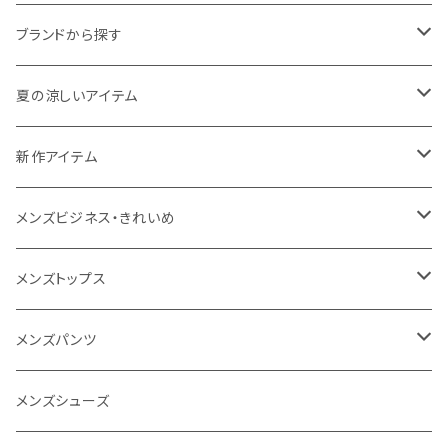
ブランドから探す
THE NORTH FACE
夏の涼しいアイテム
NANGA
メンズ
新作アイテム
1PIU1UGUALE3 RELAX
レディース
メンズ
メンズビジネス・きれいめ
go slow caravan
レディース
スーツ
メンズトップス
SY32 by SWEET YEARS
カジュアルセットアップ
Tシャツ/カットソー
メンズパンツ
URBAN SQUARE
スラックス
シャツ/ポロシャツ
デニムパンツ
メンズシューズ