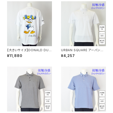
【大きいサイズ】DONALD DUC
URBAN SQUARE アーバンス
K半袖Tシャツ｜メンズ 1278-6
クエア｜接触冷感 鹿の子ボタン
¥11,880
¥4,257
545 ホワイト
ダウンポロシャツ｜洗濯機OK
イージーケア オンオフ着用 メン
ズ 56372 ホワイト