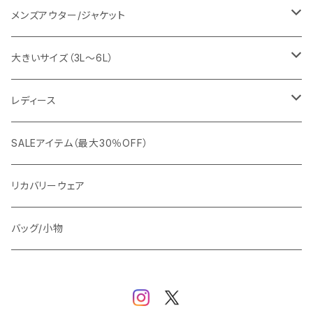
EDWIN
ワイシャツ
パーカー/スウェット
イージーパンツ
メンズアウター/ジャケット
snow peak
シューズ
ニット
スラックス
ジャケット
大きいサイズ（3L～6L）
カジュアルジャケット
G-stage
フォーマル
ブルゾン
ビジネス
レディース
ビジネスジャケット
セットアップ
TETEHOMME
Tシャツ/ポロシャツ
コート
カジュアル
アウター
SALEアイテム（最大30％OFF）
ワイシャツ
ニット/Tシャツ/カットソー
TAION
マウンテンパーカー/アウトドア
アウター
トップス（ブラウス/カットソー）
リカバリーウェア
スウェット/パーカー
ダウン / 中綿アウター
ジャケット
バッグ/小物
ベスト
セットアップ
パンツ