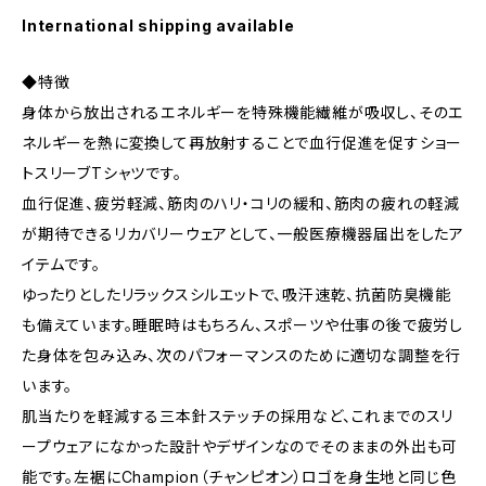
International shipping available
◆特徴
身体から放出されるエネルギーを特殊機能繊維が吸収し、そのエ
ネルギーを熱に変換して再放射することで血行促進を促すショー
トスリーブTシャツです。
血行促進、疲労軽減、筋肉のハリ・コリの緩和、筋肉の疲れの軽減
が期待できるリカバリーウェアとして、一般医療機器届出をしたア
イテムです。
ゆったりとしたリラックスシルエットで、吸汗速乾、抗菌防臭機能
も備えています。睡眠時はもちろん、スポーツや仕事の後で疲労し
た身体を包み込み、次のパフォーマンスのために適切な調整を行
います。
肌当たりを軽減する三本針ステッチの採用など、これまでのスリ
ープウェアになかった設計やデザインなのでそのままの外出も可
能です。左裾にChampion（チャンピオン）ロゴを身生地と同じ色