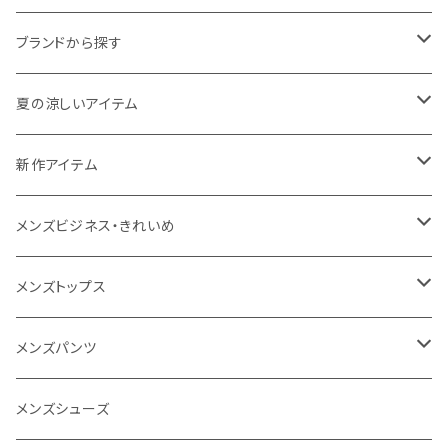
ブランドから探す
THE NORTH FACE
夏の涼しいアイテム
NANGA
メンズ
新作アイテム
1PIU1UGUALE3 RELAX
レディース
メンズ
メンズビジネス・きれいめ
go slow caravan
レディース
スーツ
メンズトップス
SY32 by SWEET YEARS
カジュアルセットアップ
Tシャツ/カットソー
メンズパンツ
URBAN SQUARE
スラックス
シャツ/ポロシャツ
デニムパンツ
メンズシューズ