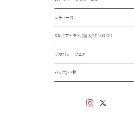
カジュアルジャケット
G-stage
フォーマル
ブルゾン
ビジネス
レディース
ビジネスジャケット
セットアップ
TETEHOMME
Tシャツ/ポロシャツ
コート
カジュアル
アウター
SALEアイテム（最大30％OFF）
ワイシャツ
ニット/Tシャツ/カットソー
TAION
マウンテンパーカー/アウトドア
アウター
トップス（ブラウス/カットソー）
リカバリーウェア
スウェット/パーカー
ダウン / 中綿アウター
ジャケット
バッグ/小物
ベスト
セットアップ
パンツ
スカート/ワンピース