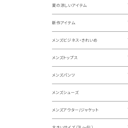
THE NORTH FACE
夏の涼しいアイテム
NANGA
メンズ
新作アイテム
1PIU1UGUALE3 RELAX
レディース
メンズ
メンズビジネス・きれいめ
go slow caravan
レディース
スーツ
メンズトップス
SY32 by SWEET YEARS
カジュアルセットアップ
Tシャツ/カットソー
メンズパンツ
URBAN SQUARE
スラックス
シャツ/ポロシャツ
デニムパンツ
メンズシューズ
EDWIN
ワイシャツ
パーカー/スウェット
イージーパンツ
メンズアウター/ジャケット
snow peak
シューズ
ニット
スラックス
ジャケット
大きいサイズ（3L～6L）