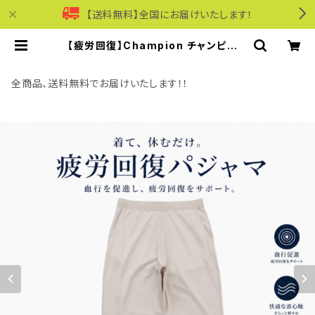
【送料無料】全国にお届けいたします！
【疲労回復】Champion チャンピオン
｜リカバリーウェア ロングパンツ｜ユ
ニセックス 血行促進 遠赤外線 一般
医療機器 パジャマ 部屋着 c3-cs29
全商品、送料無料でお届けいたします！！
0 S.ベージュ | モリワンワールドオン
ラインショップ｜ビジネス・カジュアル