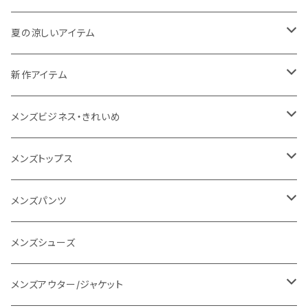
THE NORTH FACE
夏の涼しいアイテム
NANGA
メンズ
新作アイテム
1PIU1UGUALE3 RELAX
レディース
メンズ
メンズビジネス・きれいめ
go slow caravan
レディース
スーツ
メンズトップス
SY32 by SWEET YEARS
カジュアルセットアップ
Tシャツ/カットソー
メンズパンツ
URBAN SQUARE
スラックス
シャツ/ポロシャツ
デニムパンツ
メンズシューズ
EDWIN
ワイシャツ
パーカー/スウェット
イージーパンツ
メンズアウター/ジャケット