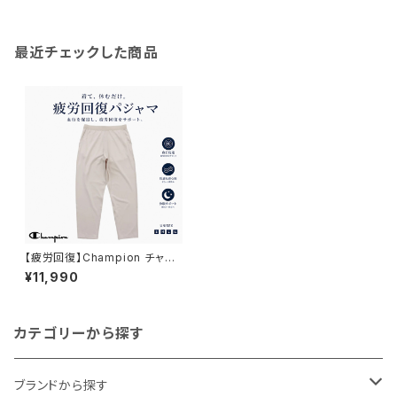
ズ 56372 グレー系
ズ 56372 ブルー
最近チェックした商品
【疲労回復】Champion チャン
ピオン｜リカバリーウェア ロン
¥11,990
グパンツ｜ユニセックス 血行促
進 遠赤外線 一般医療機器 パジ
ャマ 部屋着 c3-cs290 S.ベー
ジュ
カテゴリーから探す
ブランドから探す