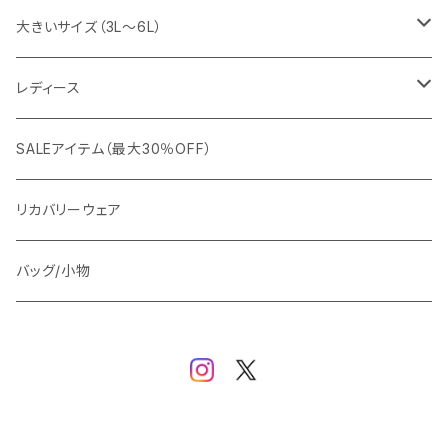
snow peak
シューズ
ニット
スラックス
ジャケット
大きいサイズ（3L～6L）
カジュアルジャケット
G-stage
フォーマル
ブルゾン
ビジネス
レディース
ビジネスジャケット
セットアップ
TETEHOMME
Tシャツ/ポロシャツ
コート
カジュアル
アウター
SALEアイテム（最大30％OFF）
ワイシャツ
ニット/Tシャツ/カットソー
TAION
マウンテンパーカー/アウトドア
アウター
トップス（ブラウス/カットソー）
リカバリーウェア
スウェット/パーカー
ダウン / 中綿アウター
ジャケット
バッグ/小物
ベスト
セットアップ
パンツ