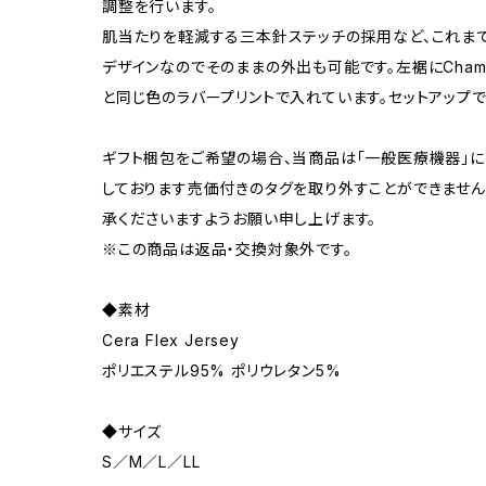
調整を行います。
肌当たりを軽減する三本針ステッチの採用など、これま
デザインなのでそのままの外出も可能です。左裾にChamp
と同じ色のラバープリントで入れています。セットアップ
ギフト梱包をご希望の場合、当商品は「一般医療機器」
しております売価付きのタグを取り外すことができません
承くださいますようお願い申し上げます。
※この商品は返品・交換対象外です。
◆素材
Cera Flex Jersey
ポリエステル95% ポリウレタン5%
◆サイズ
S／M／L／LL