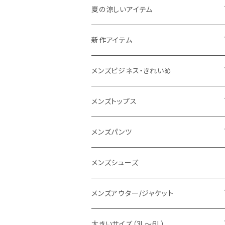
THE NORTH FACE
夏の涼しいアイテム
NANGA
メンズ
新作アイテム
1PIU1UGUALE3 RELAX
レディース
メンズ
メンズビジネス・きれいめ
go slow caravan
レディース
スーツ
メンズトップス
SY32 by SWEET YEARS
カジュアルセットアップ
Tシャツ/カットソー
メンズパンツ
URBAN SQUARE
スラックス
シャツ/ポロシャツ
デニムパンツ
メンズシューズ
EDWIN
ワイシャツ
パーカー/スウェット
イージーパンツ
メンズアウター/ジャケット
snow peak
シューズ
ニット
スラックス
ジャケット
大きいサイズ（3L～6L）