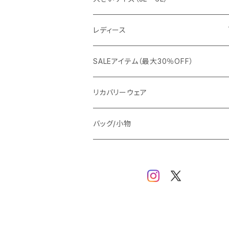
カジュアルジャケット
G-stage
フォーマル
ブルゾン
ビジネス
レディース
ビジネスジャケット
セットアップ
TETEHOMME
Tシャツ/ポロシャツ
コート
カジュアル
アウター
SALEアイテム（最大30％OFF）
ワイシャツ
ニット/Tシャツ/カットソー
TAION
マウンテンパーカー/アウトドア
アウター
トップス（ブラウス/カットソー）
リカバリーウェア
スウェット/パーカー
ダウン / 中綿アウター
ジャケット
バッグ/小物
ベスト
セットアップ
パンツ
スカート/ワンピース