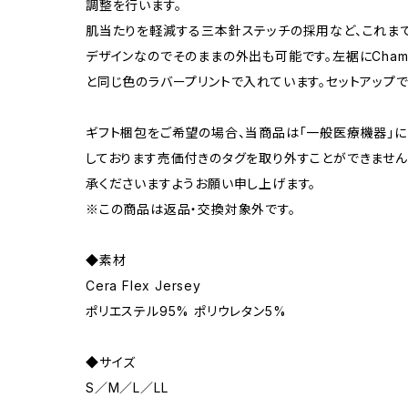
調整を行います。
肌当たりを軽減する三本針ステッチの採用など、これま
デザインなのでそのままの外出も可能です。左裾にChamp
と同じ色のラバープリントで入れています。セットアップ
ギフト梱包をご希望の場合、当商品は「一般医療機器」
しております売価付きのタグを取り外すことができません
承くださいますようお願い申し上げます。
※この商品は返品・交換対象外です。
◆素材
Cera Flex Jersey
ポリエステル95% ポリウレタン5%
◆サイズ
S／M／L／LL