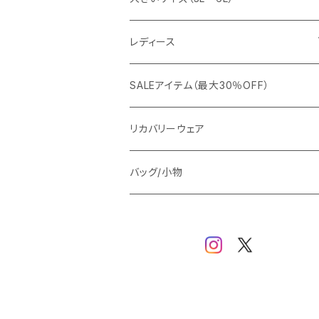
カジュアルジャケット
G-stage
フォーマル
ブルゾン
ビジネス
レディース
ビジネスジャケット
セットアップ
TETEHOMME
Tシャツ/ポロシャツ
コート
カジュアル
アウター
SALEアイテム（最大30％OFF）
ワイシャツ
ニット/Tシャツ/カットソー
TAION
マウンテンパーカー/アウトドア
アウター
トップス（ブラウス/カットソー）
リカバリーウェア
スウェット/パーカー
ダウン / 中綿アウター
ジャケット
バッグ/小物
ベスト
セットアップ
パンツ
スカート/ワンピース