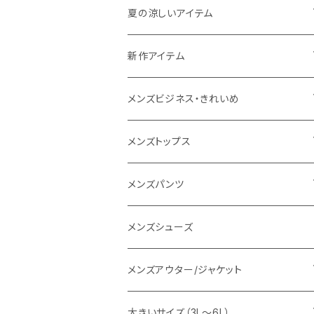
THE NORTH FACE
夏の涼しいアイテム
NANGA
メンズ
新作アイテム
1PIU1UGUALE3 RELAX
レディース
メンズ
メンズビジネス・きれいめ
go slow caravan
レディース
スーツ
メンズトップス
SY32 by SWEET YEARS
カジュアルセットアップ
Tシャツ/カットソー
メンズパンツ
URBAN SQUARE
スラックス
シャツ/ポロシャツ
デニムパンツ
メンズシューズ
EDWIN
ワイシャツ
パーカー/スウェット
イージーパンツ
メンズアウター/ジャケット
snow peak
シューズ
ニット
スラックス
ジャケット
大きいサイズ（3L～6L）